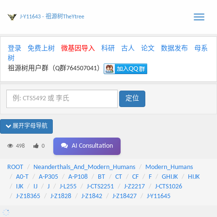
J-Y11643 - 祖源树TheYtree
Toggle
naviga
登录
免费上树
微基因导入
科研
古人
论文
数据发布
母系
树
祖源树用户群（Q群764507041）
展开字母导航
AI Consultation
498
0
ROOT
Neanderthals_And_Modern_Humans
Modern_Humans
A0-T
A-P305
A-P108
BT
CT
CF
F
GHIJK
HIJK
IJK
IJ
J
J-L255
J-CTS2251
J-Z2217
J-CTS1026
J-Z18365
J-Z1828
J-Z1842
J-Z18427
J-Y11645