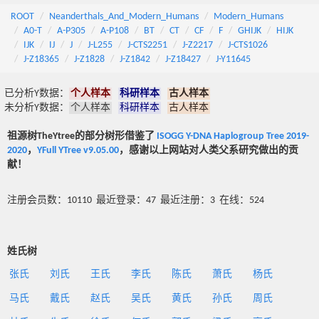
ROOT
Neanderthals_And_Modern_Humans
Modern_Humans
A0-T
A-P305
A-P108
BT
CT
CF
F
GHIJK
HIJK
IJK
IJ
J
J-L255
J-CTS2251
J-Z2217
J-CTS1026
J-Z18365
J-Z1828
J-Z1842
J-Z18427
J-Y11645
已分析Y数据：
个人样本
科研样本
古人样本
未分析Y数据：
个人样本
科研样本
古人样本
祖源树TheYtree的部分树形借鉴了
ISOGG Y-DNA Haplogroup Tree 2019-
2020
，
YFull YTree v9.05.00
，感谢以上网站对人类父系研究做出的贡
献！
注册会员数：10110 最近登录：47 最近注册：3 在线：524
姓氏树
张氏
刘氏
王氏
李氏
陈氏
萧氏
杨氏
马氏
戴氏
赵氏
吴氏
黄氏
孙氏
周氏