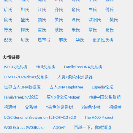
旷氏
祖氏
江氏
齐氏
俞氏
曲氏
傅氏
段氏
盛氏
颜氏
关氏
温氏
欧阳氏
樊氏
符氏
梅氏
翟氏
耿氏
米氏
章氏
葛氏
倪氏
厉氏
启布弓
麻氏
华氏
更多姓氏树
友情链接
ISOGG父系树
Yfull父系树
FamilyTreeDNA父系树
O-M117/O2a2b1a1父系树
人类Y染色体浏览器
世界古人DNA数据库
古人DNA Haplotree
Eupedia论坛
FamilyTreeDNA论坛
莫尔根论坛Molgen
Yfull中国父系群组
祖源树
父系树
Y染色体谱系树
Y染色体树
祖缘树
UCSC Genome Browser on T2T-CHM13 v2.0
The H600 Project
WGS Extract (WGSE.bio)
ADGAP
百越一下，你就知道