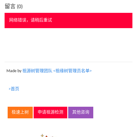
留言 (
0
)
网络错误，请稍后重试
Made by
祖源树管理团队 <祖缘树管理员名单>
>首页
极速上树
申请祖源检测
其他咨询