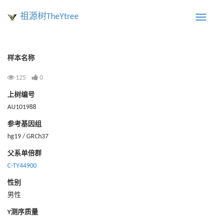
祖源树TheYtree
Toggle
naviga
样本名称
125
0
上树编号
AU101988
参考基因组
hg19 / GRCh37
父系单倍群
C-TY44900
性别
男性
Y测序质量