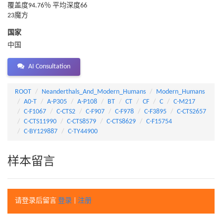
覆盖度94.76％ 平均深度66
23魔方
国家
中国
AI Consultation
ROOT
Neanderthals_And_Modern_Humans
Modern_Humans
A0-T
A-P305
A-P108
BT
CT
CF
C
C-M217
C-F1067
C-CTS2
C-F907
C-F978
C-F3895
C-CTS2657
C-CTS11990
C-CTS8579
C-CTS8629
C-F15754
C-BY129887
C-TY44900
样本留言
请登录后留言
登录
|
注册