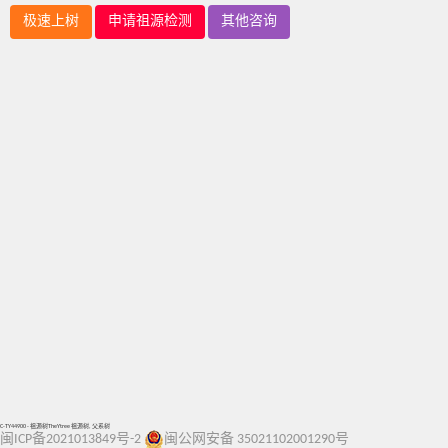
极速上树
申请祖源检测
其他咨询
C-TY44900 - 祖源树TheYtree 祖源树, 父系树
闽ICP备2021013849号-2
闽公网安备 35021102001290号