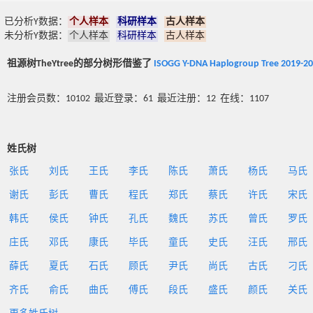
已分析Y数据：
个人样本
科研样本
古人样本
未分析Y数据：
个人样本
科研样本
古人样本
祖源树TheYtree的部分树形借鉴了
ISOGG Y-DNA Haplogroup Tree 2019-2
注册会员数：10102 最近登录：61 最近注册：12 在线：1107
姓氏树
张氏
刘氏
王氏
李氏
陈氏
萧氏
杨氏
马氏
谢氏
彭氏
曹氏
程氏
郑氏
蔡氏
许氏
宋氏
韩氏
侯氏
钟氏
孔氏
魏氏
苏氏
曾氏
罗氏
庄氏
邓氏
康氏
毕氏
童氏
史氏
汪氏
邢氏
薛氏
夏氏
石氏
顾氏
尹氏
尚氏
古氏
刁氏
齐氏
俞氏
曲氏
傅氏
段氏
盛氏
颜氏
关氏