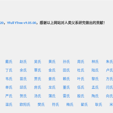
020
，
YFull YTree v9.05.00
，感谢以上网站对人类父系研究做出的贡献！
戴氏
赵氏
吴氏
黄氏
孙氏
周氏
林氏
朱氏
丁氏
余氏
覃氏
金氏
田氏
杜氏
陆氏
卢氏
韦氏
苗氏
贾氏
姜氏
赖氏
叶氏
黎氏
方氏
单氏
邱氏
房氏
龙氏
董氏
伍氏
孟氏
闫氏
严氏
贺氏
汤氏
蒲氏
雷氏
殷氏
陶氏
向氏
温氏
欧阳氏
樊氏
符氏
梅氏
翟氏
耿氏
米