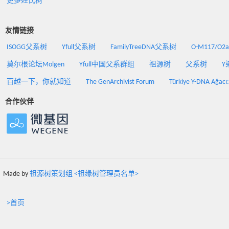
更多姓氏树
友情链接
ISOGG父系树
Yfull父系树
FamilyTreeDNA父系树
O-M117/O
莫尔根论坛Molgen
Yfull中国父系群组
祖源树
父系树
Y
百越一下，你就知道
The GenArchivist Forum
Türkiye Y-DNA Ağacı
合作伙伴
Made by
祖源树策划组 <祖缘树管理员名单>
>首页