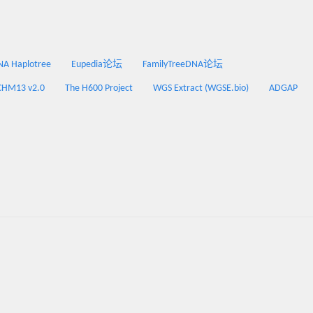
 Haplotree
Eupedia论坛
FamilyTreeDNA论坛
CHM13 v2.0
The H600 Project
WGS Extract (WGSE.bio)
ADGAP