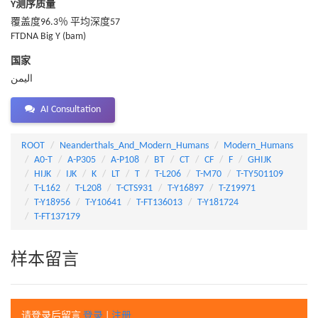
Y测序质量
覆盖度96.3％ 平均深度57
FTDNA Big Y (bam)
国家
اليمن
AI Consultation
ROOT
Neanderthals_And_Modern_Humans
Modern_Humans
A0-T
A-P305
A-P108
BT
CT
CF
F
GHIJK
HIJK
IJK
K
LT
T
T-L206
T-M70
T-TY501109
T-L162
T-L208
T-CTS931
T-Y16897
T-Z19971
T-Y18956
T-Y10641
T-FT136013
T-Y181724
T-FT137179
样本留言
请登录后留言
登录
|
注册