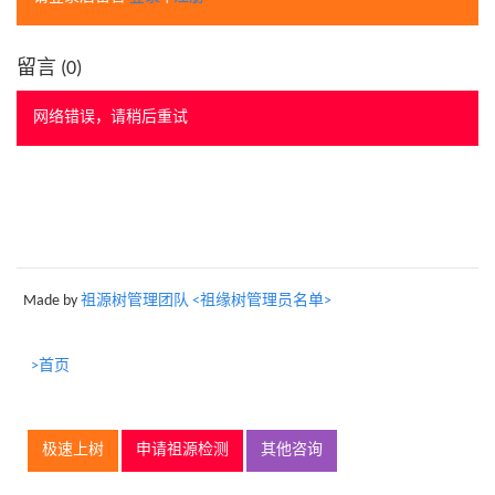
留言 (
0
)
网络错误，请稍后重试
Made by
祖源树管理团队 <祖缘树管理员名单>
>首页
极速上树
申请祖源检测
其他咨询