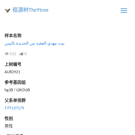
祖源树TheYtree
Toggle
naviga
样本名称
بيت مهدي الفقيه من الحديدة باليمن
513
0
上树编号
AU82921
参考基因组
hg38 / GRCh38
父系单倍群
T-FT137179
性别
男性