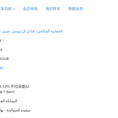
样本列表
会员样本
我的样本
数据发布
IN94996 - الحفانية الصالحي - قبائل ال موسى عسير
0
84
GRCh38
66
.53％ 平均深度62
g Y (bam)
المملكة العر
سعيدة الصوالحة - ته