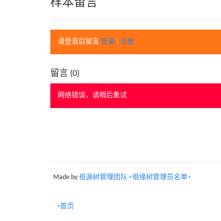
样本留言
请登录后留言
登录
|
注册
留言 (
0
)
网络错误，请稍后重试
Made by
祖源树管理团队 <祖缘树管理员名单>
>首页