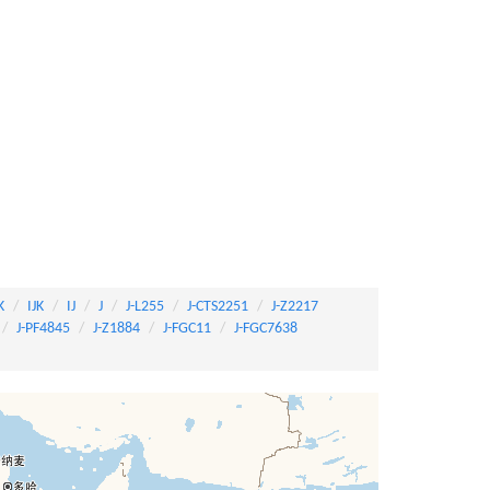
K
IJK
IJ
J
J-L255
J-CTS2251
J-Z2217
J-PF4845
J-Z1884
J-FGC11
J-FGC7638