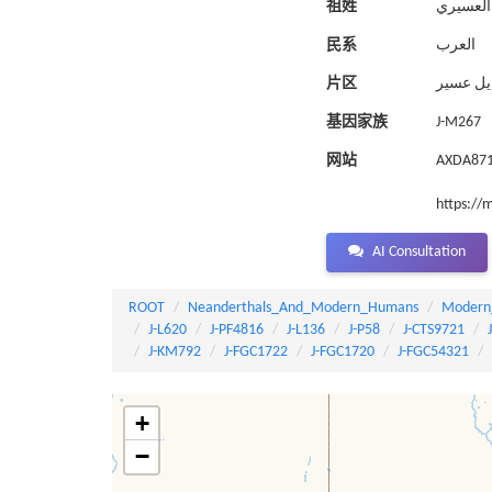
祖姓
العسيري
民系
العرب
片区
يل عسير
基因家族
J-M267
网站
AXDA8717، 8717 سعيدة 63641
https://
AI Consultation
ROOT
Neanderthals_And_Modern_Humans
Modern
J-L620
J-PF4816
J-L136
J-P58
J-CTS9721
J-KM792
J-FGC1722
J-FGC1720
J-FGC54321
+
−