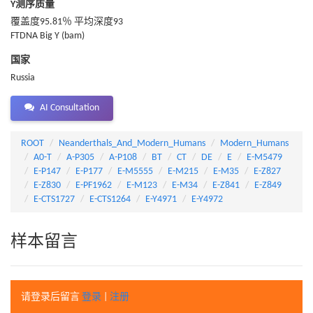
Y测序质量
覆盖度95.81％ 平均深度93
FTDNA Big Y (bam)
国家
Russia
AI Consultation
ROOT
Neanderthals_And_Modern_Humans
Modern_Humans
A0-T
A-P305
A-P108
BT
CT
DE
E
E-M5479
E-P147
E-P177
E-M5555
E-M215
E-M35
E-Z827
E-Z830
E-PF1962
E-M123
E-M34
E-Z841
E-Z849
E-CTS1727
E-CTS1264
E-Y4971
E-Y4972
样本留言
请登录后留言
登录
|
注册