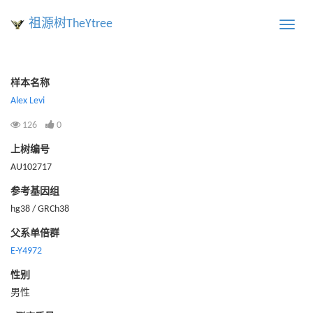
祖源树TheYtree
Toggle
naviga
样本名称
Alex Levi
126
0
上树编号
AU102717
参考基因组
hg38 / GRCh38
父系单倍群
E-Y4972
性别
男性