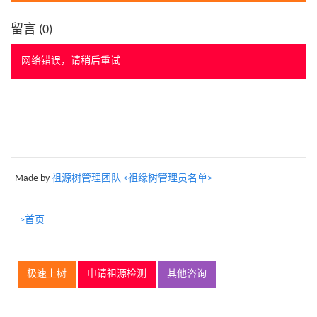
留言 (
0
)
网络错误，请稍后重试
Made by
祖源树管理团队 <祖缘树管理员名单>
>首页
极速上树
申请祖源检测
其他咨询