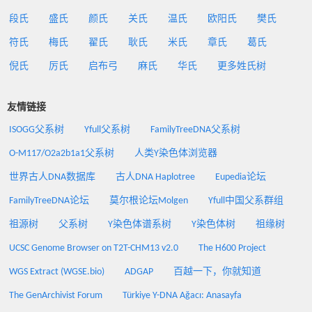
段氏
盛氏
颜氏
关氏
温氏
欧阳氏
樊氏
符氏
梅氏
翟氏
耿氏
米氏
章氏
葛氏
倪氏
厉氏
启布弓
麻氏
华氏
更多姓氏树
友情链接
ISOGG父系树
Yfull父系树
FamilyTreeDNA父系树
O-M117/O2a2b1a1父系树
人类Y染色体浏览器
世界古人DNA数据库
古人DNA Haplotree
Eupedia论坛
FamilyTreeDNA论坛
莫尔根论坛Molgen
Yfull中国父系群组
祖源树
父系树
Y染色体谱系树
Y染色体树
祖缘树
UCSC Genome Browser on T2T-CHM13 v2.0
The H600 Project
WGS Extract (WGSE.bio)
ADGAP
百越一下，你就知道
The GenArchivist Forum
Türkiye Y-DNA Ağacı: Anasayfa