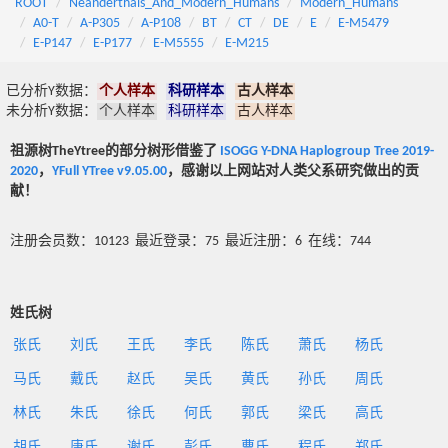
ROOT
Neanderthals_And_Modern_Humans
Modern_Humans
A0-T
A-P305
A-P108
BT
CT
DE
E
E-M5479
E-P147
E-P177
E-M5555
E-M215
已分析Y数据：
个人样本
科研样本
古人样本
未分析Y数据：
个人样本
科研样本
古人样本
祖源树TheYtree的部分树形借鉴了
ISOGG Y-DNA Haplogroup Tree 2019-
2020
，
YFull YTree v9.05.00
，感谢以上网站对人类父系研究做出的贡
献！
注册会员数：10123 最近登录：75 最近注册：6 在线：744
姓氏树
张氏
刘氏
王氏
李氏
陈氏
萧氏
杨氏
马氏
戴氏
赵氏
吴氏
黄氏
孙氏
周氏
林氏
朱氏
徐氏
何氏
郭氏
梁氏
高氏
胡氏
唐氏
谢氏
彭氏
曹氏
程氏
郑氏