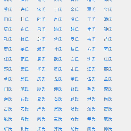
蔡氏
许氏
宋氏
丁氏
余氏
覃氏
金氏
田氏
杜氏
陆氏
卢氏
冯氏
于氏
潘氏
莫氏
崔氏
吕氏
姚氏
韩氏
侯氏
钟氏
孔氏
魏氏
苏氏
曾氏
罗氏
韦氏
苗氏
贾氏
姜氏
赖氏
叶氏
黎氏
方氏
蒋氏
任氏
范氏
袁氏
武氏
白氏
沈氏
庄氏
邓氏
康氏
毕氏
童氏
史氏
汪氏
邢氏
单氏
邱氏
房氏
龙氏
董氏
伍氏
孟氏
闫氏
施氏
廖氏
谭氏
舒氏
毛氏
龚氏
秦氏
薛氏
夏氏
石氏
顾氏
尹氏
尚氏
古氏
刁氏
严氏
贺氏
汤氏
蒲氏
雷氏
殷氏
陶氏
向氏
盖氏
寿氏
辛氏
戚氏
旷氏
祖氏
江氏
齐氏
俞氏
曲氏
傅氏