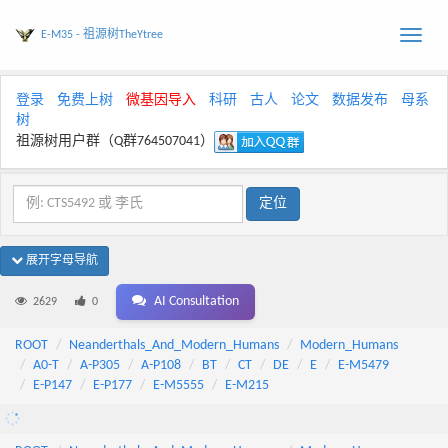
E-M35 - 祖源树TheYtree
Toggle
naviga
登录
免费上树
微基因导入
科研
古人
论文
数据发布
母系
树
祖源树用户群（Q群764507041）
展开字母导航
AI Consultation
2629
0
ROOT
Neanderthals_And_Modern_Humans
Modern_Humans
A0-T
A-P305
A-P108
BT
CT
DE
E
E-M5479
E-P147
E-P177
E-M5555
E-M215