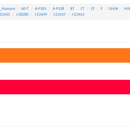
_Humans
A0-T
A-P305
A-P108
BT
CT
CF
F
GHIJK
HIJ
-Z2433
J-Z8280
J-Z2449
J-Z2437
J-Z2443