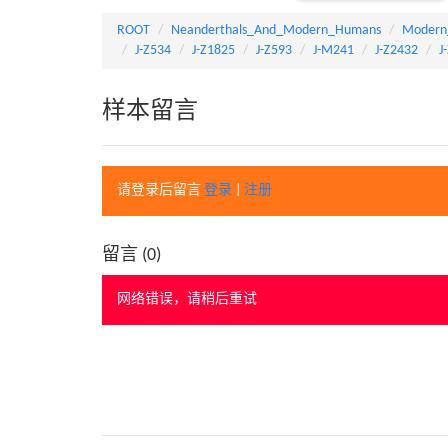
ROOT
Neanderthals_And_Modern_Humans
Modern
J-Z534
J-Z1825
J-Z593
J-M241
J-Z2432
J
样本留言
请登录后留言
登录
|
注册
留言 (
0
)
网络错误，请稍后重试