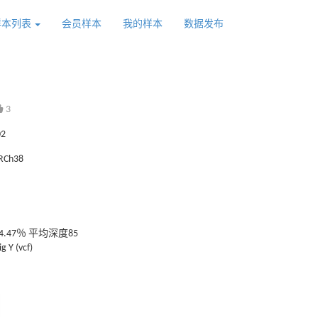
样本列表
会员样本
我的样本
数据发布
3
02
GRCh38
.47％ 平均深度85
g Y (vcf)