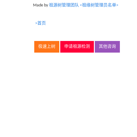
Made by
祖源树管理团队 <祖缘树管理员名单>
>首页
极速上树
申请祖源检测
其他咨询