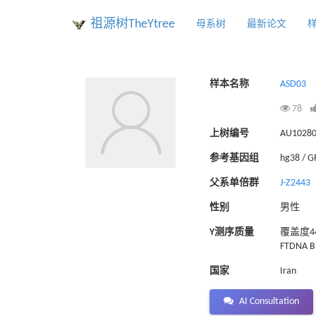
祖源树TheYtree
母系树
最新论文
样本名称
ASD03
78
上树编号
AU1028
参考基因组
hg38 / 
父系单倍群
J-Z2443
性别
男性
Y测序质量
覆盖度44
FTDNA Bi
国家
Iran
AI Consultation