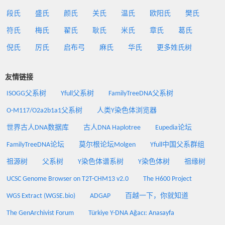
段氏
盛氏
颜氏
关氏
温氏
欧阳氏
樊氏
符氏
梅氏
翟氏
耿氏
米氏
章氏
葛氏
倪氏
厉氏
启布弓
麻氏
华氏
更多姓氏树
友情链接
ISOGG父系树
Yfull父系树
FamilyTreeDNA父系树
O-M117/O2a2b1a1父系树
人类Y染色体浏览器
世界古人DNA数据库
古人DNA Haplotree
Eupedia论坛
FamilyTreeDNA论坛
莫尔根论坛Molgen
Yfull中国父系群组
祖源树
父系树
Y染色体谱系树
Y染色体树
祖缘树
UCSC Genome Browser on T2T-CHM13 v2.0
The H600 Project
WGS Extract (WGSE.bio)
ADGAP
百越一下，你就知道
The GenArchivist Forum
Türkiye Y-DNA Ağacı: Anasayfa