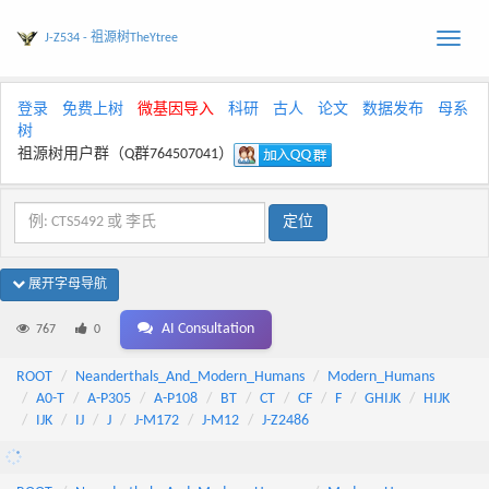
J-Z534 - 祖源树TheYtree
Toggle
naviga
登录
免费上树
微基因导入
科研
古人
论文
数据发布
母系
树
祖源树用户群（Q群764507041）
展开字母导航
AI Consultation
767
0
ROOT
Neanderthals_And_Modern_Humans
Modern_Humans
A0-T
A-P305
A-P108
BT
CT
CF
F
GHIJK
HIJK
IJK
IJ
J
J-M172
J-M12
J-Z2486