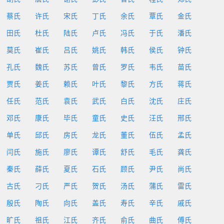
蔡氏
许氏
宋氏
丁氏
余氏
覃氏
金氏
田氏
杜氏
陆氏
卢氏
冯氏
于氏
潘氏
莫氏
崔氏
吕氏
姚氏
韩氏
侯氏
钟氏
孔氏
魏氏
苏氏
曾氏
罗氏
韦氏
苗氏
贾氏
姜氏
赖氏
叶氏
黎氏
方氏
蒋氏
任氏
范氏
袁氏
武氏
白氏
沈氏
庄氏
邓氏
康氏
毕氏
童氏
史氏
汪氏
邢氏
单氏
邱氏
房氏
龙氏
董氏
伍氏
孟氏
闫氏
施氏
廖氏
谭氏
舒氏
毛氏
龚氏
秦氏
薛氏
夏氏
石氏
顾氏
尹氏
尚氏
古氏
刁氏
严氏
贺氏
汤氏
蒲氏
雷氏
殷氏
陶氏
向氏
盖氏
寿氏
辛氏
戚氏
旷氏
祖氏
江氏
齐氏
俞氏
曲氏
傅氏