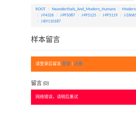
ROOT
Neanderthals_And_Modern_Humans
Modern
J-F4326
J-PF5087
J-PF5125
J-PF5119
J-Z606
J-BY110187
样本留言
请登录后留言
登录
|
注册
留言 (
0
)
网络错误，请稍后重试