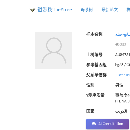
祖源树TheYtree
母系树
最新论文
样本名称
ايع-جبله
252
上树编号
AU8973
参考基因组
hg38 / 
父系单倍群
J-BY110
性别
男性
Y测序质量
覆盖度48
FTDNA Bi
国家
الكويت
AI Consultation