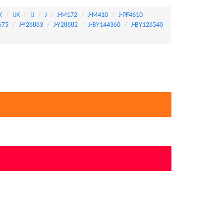
K
IJK
IJ
J
J-M172
J-M410
J-PF4610
675
J-Y28883
J-Y28882
J-BY144360
J-BY128540