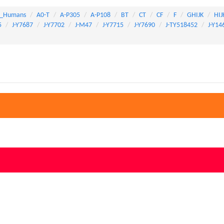
_Humans
A0-T
A-P305
A-P108
BT
CT
CF
F
GHIJK
HIJ
5
J-Y7687
J-Y7702
J-M47
J-Y7715
J-Y7690
J-TY518452
J-Y14