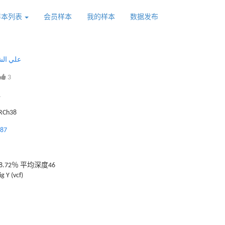
样本列表
会员样本
我的样本
数据发布
علي الش
3
1
GRCh38
187
.72％ 平均深度46
g Y (vcf)