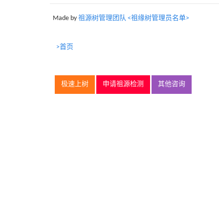
Made by
祖源树管理团队 <祖缘树管理员名单>
>首页
极速上树
申请祖源检测
其他咨询