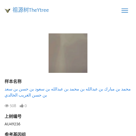
祖源树TheYtree
Toggle
naviga
样本名称
محمد بن مبارك بن عبدالله بن محمد بن عبدالله بن سعود بن حسن بن سعد
بن حسن الغريب الخالدي
508
0
上树编号
AU49236
参考基因组