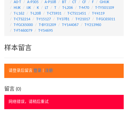
A0-T
A-P305
A-P108
BT
CT
CF
F
GHIJK
HIJK
IJK
K
LT
T
T-L206
T-M70
T-TY501109
T-L162
T-L208
T-CTS931
T-CTS11451
T-Y4119
T-CTS2214
T-Y15127
T-Y3781
T-Y21017
T-FGC65011
T-FGC65000
T-BY31209
T-Y144067
T-Y213960
T-FT460079
T-Y54695
样本留言
请登录后留言
登录
|
注册
留言 (
0
)
网络错误，请稍后重试