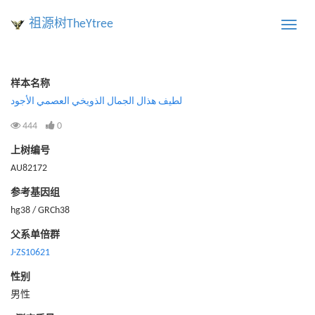
祖源树TheYtree
Toggle
naviga
样本名称
لطيف هذال الجمال الذويخي العصمي الأجود
444
0
上树编号
AU82172
参考基因组
hg38 / GRCh38
父系单倍群
J-ZS10621
性别
男性