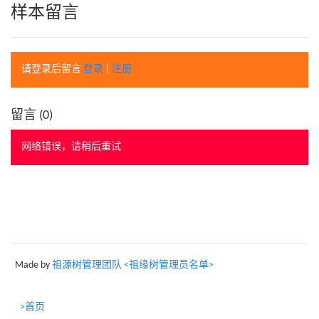
样本留言
请登录后留言
登录
|
注册
留言 (
0
)
网络错误，请稍后重试
Made by
祖源树管理团队 <祖缘树管理员名单>
>首页