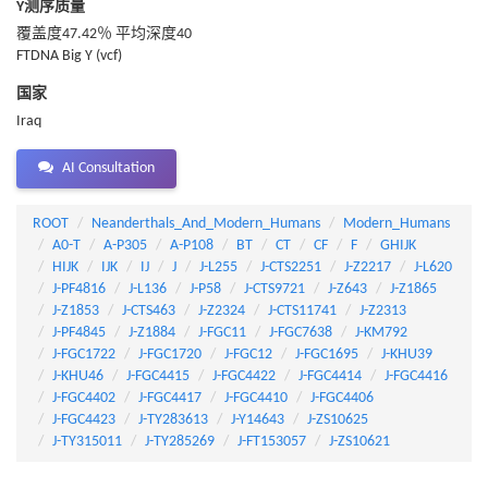
Y测序质量
覆盖度47.42％ 平均深度40
FTDNA Big Y (vcf)
国家
Iraq
AI Consultation
ROOT
Neanderthals_And_Modern_Humans
Modern_Humans
A0-T
A-P305
A-P108
BT
CT
CF
F
GHIJK
HIJK
IJK
IJ
J
J-L255
J-CTS2251
J-Z2217
J-L620
J-PF4816
J-L136
J-P58
J-CTS9721
J-Z643
J-Z1865
J-Z1853
J-CTS463
J-Z2324
J-CTS11741
J-Z2313
J-PF4845
J-Z1884
J-FGC11
J-FGC7638
J-KM792
J-FGC1722
J-FGC1720
J-FGC12
J-FGC1695
J-KHU39
J-KHU46
J-FGC4415
J-FGC4422
J-FGC4414
J-FGC4416
J-FGC4402
J-FGC4417
J-FGC4410
J-FGC4406
J-FGC4423
J-TY283613
J-Y14643
J-ZS10625
J-TY315011
J-TY285269
J-FT153057
J-ZS10621