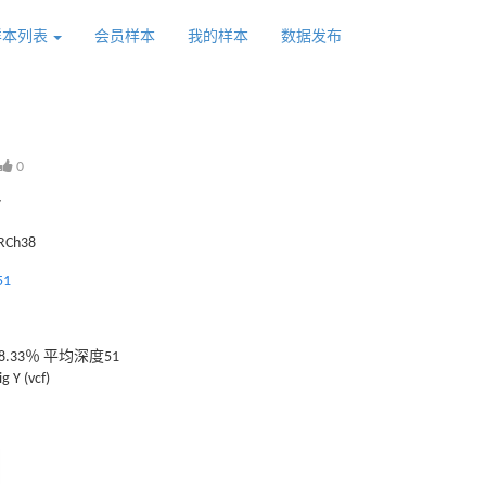
样本列表
会员样本
我的样本
数据发布
0
7
GRCh38
51
.33％ 平均深度51
g Y (vcf)