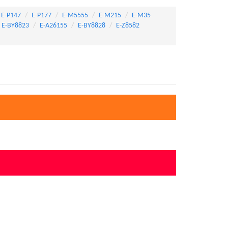
E-P147
E-P177
E-M5555
E-M215
E-M35
E-BY8823
E-A26155
E-BY8828
E-Z8582