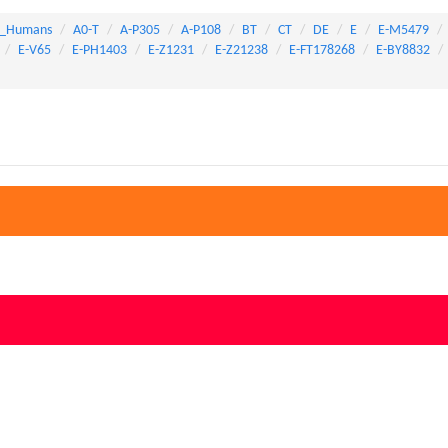
_Humans
A0-T
A-P305
A-P108
BT
CT
DE
E
E-M5479
E-V65
E-PH1403
E-Z1231
E-Z21238
E-FT178268
E-BY8832