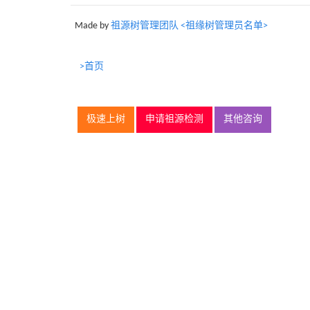
Made by
祖源树管理团队 <祖缘树管理员名单>
>首页
极速上树
申请祖源检测
其他咨询