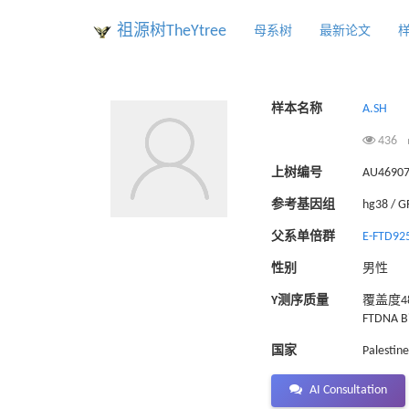
祖源树TheYtree
母系树
最新论文
样本名称
A.SH
436
上树编号
AU4690
参考基因组
hg38 / 
父系单倍群
E-FTD92
性别
男性
Y测序质量
覆盖度48
FTDNA Bi
国家
Palestine
AI Consultation