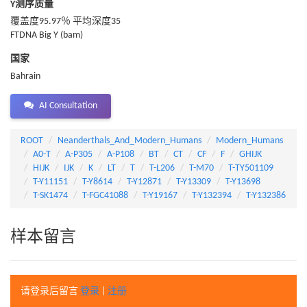
Y测序质量
覆盖度95.97％ 平均深度35
FTDNA Big Y (bam)
国家
Bahrain
AI Consultation
ROOT
Neanderthals_And_Modern_Humans
Modern_Humans
A0-T
A-P305
A-P108
BT
CT
CF
F
GHIJK
HIJK
IJK
K
LT
T
T-L206
T-M70
T-TY501109
T-Y11151
T-Y8614
T-Y12871
T-Y13309
T-Y13698
T-SK1474
T-FGC41088
T-Y19167
T-Y132394
T-Y132386
样本留言
请登录后留言
登录
|
注册