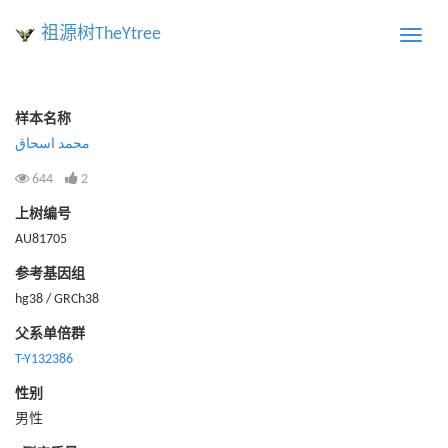
祖源树TheYtree
Toggle
naviga
样本名称
محمد اسحاق
644
2
上树编号
AU81705
参考基因组
hg38 / GRCh38
父系单倍群
T-Y132386
性别
男性