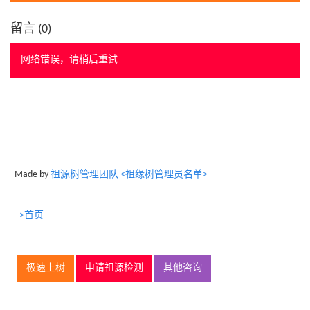
留言 (
0
)
网络错误，请稍后重试
Made by
祖源树管理团队 <祖缘树管理员名单>
>首页
极速上树
申请祖源检测
其他咨询