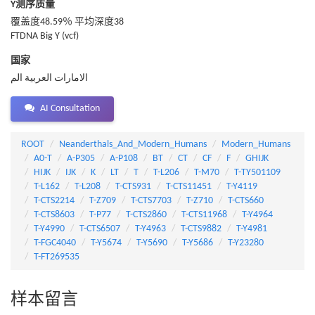
Y测序质量
覆盖度48.59％ 平均深度38
FTDNA Big Y (vcf)
国家
الامارات العربية الم
AI Consultation
ROOT
Neanderthals_And_Modern_Humans
Modern_Humans
A0-T
A-P305
A-P108
BT
CT
CF
F
GHIJK
HIJK
IJK
K
LT
T
T-L206
T-M70
T-TY501109
T-L162
T-L208
T-CTS931
T-CTS11451
T-Y4119
T-CTS2214
T-Z709
T-CTS7703
T-Z710
T-CTS660
T-CTS8603
T-P77
T-CTS2860
T-CTS11968
T-Y4964
T-Y4990
T-CTS6507
T-Y4963
T-CTS9882
T-Y4981
T-FGC4040
T-Y5674
T-Y5690
T-Y5686
T-Y23280
T-FT269535
样本留言