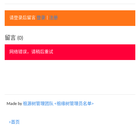
请登录后留言
登录
|
注册
留言 (
0
)
网络错误，请稍后重试
Made by
祖源树管理团队 <祖缘树管理员名单>
>首页