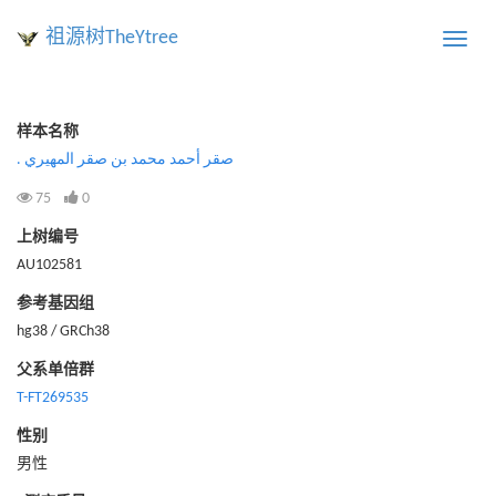
祖源树TheYtree
Toggle
naviga
样本名称
. صقر أحمد محمد بن صقر المهيري
75
0
上树编号
AU102581
参考基因组
hg38 / GRCh38
父系单倍群
T-FT269535
性别
男性