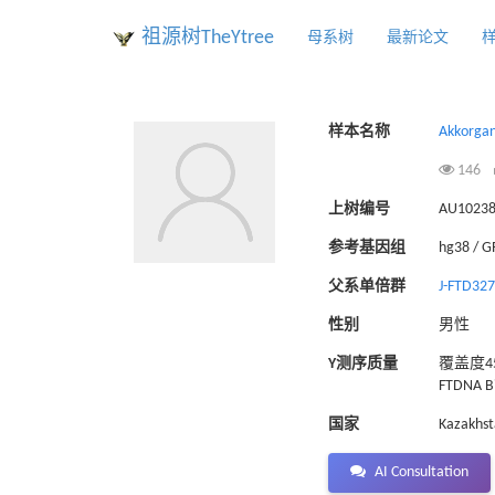
祖源树TheYtree
母系树
最新论文
样本名称
Akkorgan
146
上树编号
AU1023
参考基因组
hg38 / 
父系单倍群
J-FTD32
性别
男性
Y测序质量
覆盖度45
FTDNA Bi
国家
Kazakhs
AI Consultation