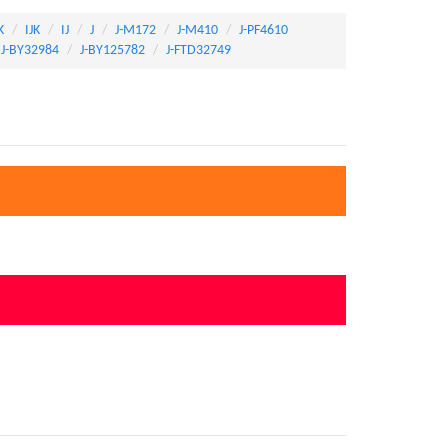
K
IJK
IJ
J
J-M172
J-M410
J-PF4610
J-BY32984
J-BY125782
J-FTD32749