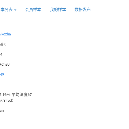
样本列表
会员样本
我的样本
数据发布
 kozha
0
84
GRCh38
749
.96％ 平均深度67
g Y (vcf)
tan