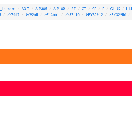
_Humans
A0-T
A-P305
A-P108
BT
CT
CF
F
GHIJK
HIJ
5
J-Y7687
J-Y9268
J-Z43661
J-Y37496
J-BY32912
J-BY32986