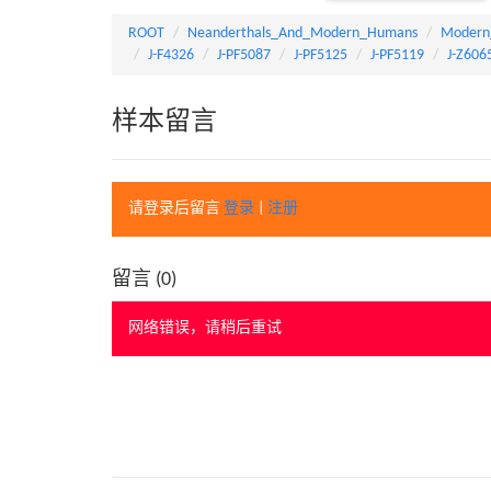
ROOT
Neanderthals_And_Modern_Humans
Modern
J-F4326
J-PF5087
J-PF5125
J-PF5119
J-Z606
样本留言
请登录后留言
登录
|
注册
留言 (
0
)
网络错误，请稍后重试