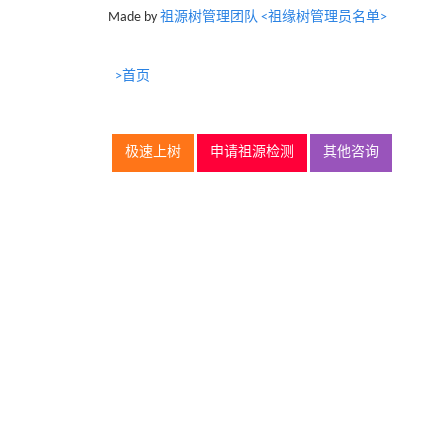
Made by
祖源树管理团队 <祖缘树管理员名单>
>首页
极速上树
申请祖源检测
其他咨询