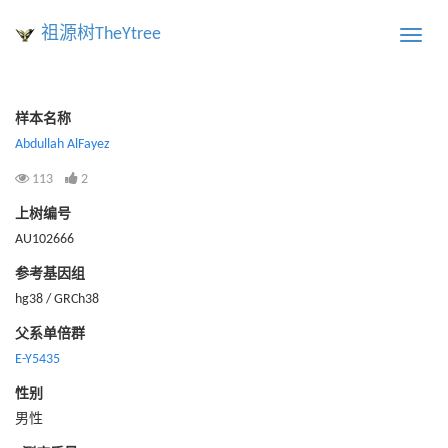
祖源树TheYtree
Toggle
naviga
样本名称
Abdullah AlFayez
113
2
上树编号
AU102666
参考基因组
hg38 / GRCh38
父系单倍群
E-Y5435
性别
男性