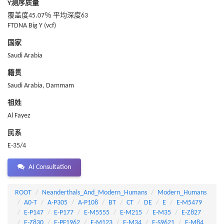
Y测序质量
覆盖度45.07％ 平均深度63
FTDNA Big Y (vcf)
国家
Saudi Arabia
籍贯
Saudi Arabia, Dammam
祖姓
Al Fayez
民系
E-35/4
AI Consultation
ROOT
Neanderthals_And_Modern_Humans
Modern_Humans
A0-T
A-P305
A-P108
BT
CT
DE
E
E-M5479
E-P147
E-P177
E-M5555
E-M215
E-M35
E-Z827
E-Z830
E-PF1962
E-M123
E-M34
E-S9621
E-M84