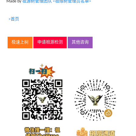
Made by
祖源树管理团队 <祖缘树管理员名单>
>首页
极速上树
申请祖源检测
其他咨询