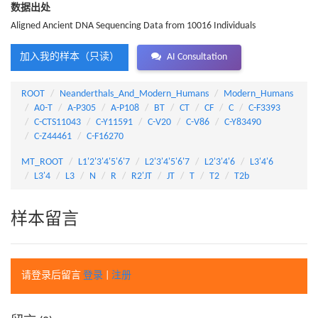
数据出处
Aligned Ancient DNA Sequencing Data from 10016 Individuals
加入我的样本（只读）
AI Consultation
ROOT
Neanderthals_And_Modern_Humans
Modern_Humans
A0-T
A-P305
A-P108
BT
CT
CF
C
C-F3393
C-CTS11043
C-Y11591
C-V20
C-V86
C-Y83490
C-Z44461
C-F16270
MT_ROOT
L1'2'3'4'5'6'7
L2'3'4'5'6'7
L2'3'4'6
L3'4'6
L3'4
L3
N
R
R2'JT
JT
T
T2
T2b
样本留言
请登录后留言
登录
|
注册