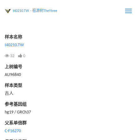
I40210.TW - 祖源树TheYtree
Toggle
naviga
样本名称
I40210.TW
32
0
上树编号
AU96840
样本类型
古人
参考基因组
hg19 / GRCh37
父系单倍群
C-F16270