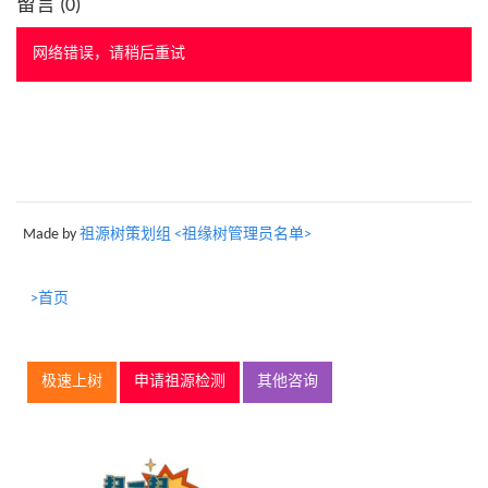
留言 (
0
)
网络错误，请稍后重试
Made by
祖源树策划组 <祖缘树管理员名单>
>首页
极速上树
申请祖源检测
其他咨询