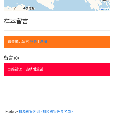
Leaflet
样本留言
请登录后留言
登录
|
注册
留言 (
0
)
网络错误，请稍后重试
Made by
祖源树策划组 <祖缘树管理员名单>