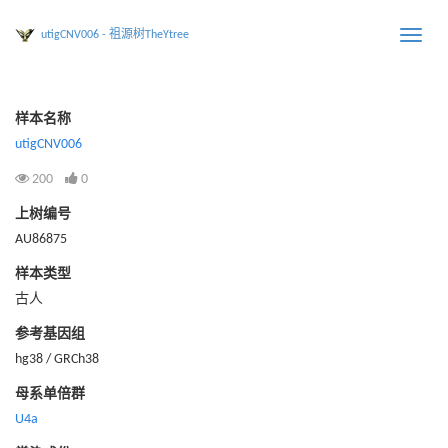
utigCNV006 - 祖源树TheYtree
Toggle
naviga
样本名称
utigCNV006
200
0
上树编号
AU86875
样本类型
古人
参考基因组
hg38 / GRCh38
母系单倍群
U4a