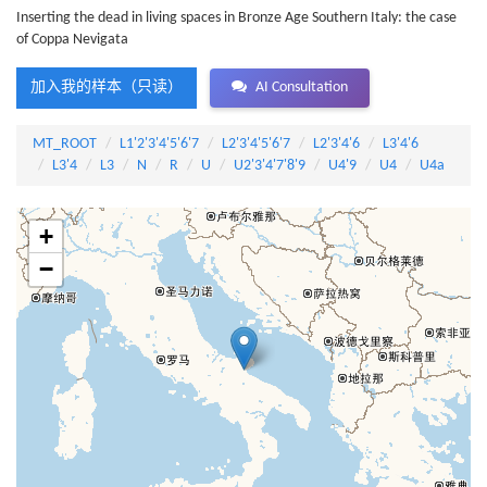
Inserting the dead in living spaces in Bronze Age Southern Italy: the case
of Coppa Nevigata
加入我的样本（只读）
AI Consultation
MT_ROOT
L1'2'3'4'5'6'7
L2'3'4'5'6'7
L2'3'4'6
L3'4'6
L3'4
L3
N
R
U
U2'3'4'7'8'9
U4'9
U4
U4a
+
−