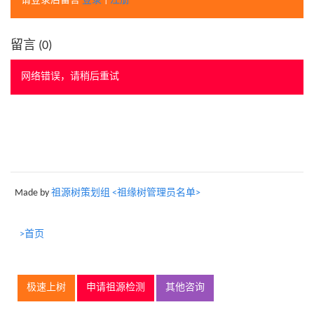
请登录后留言
登录
|
注册
留言 (
0
)
网络错误，请稍后重试
Made by
祖源树策划组 <祖缘树管理员名单>
>首页
极速上树
申请祖源检测
其他咨询