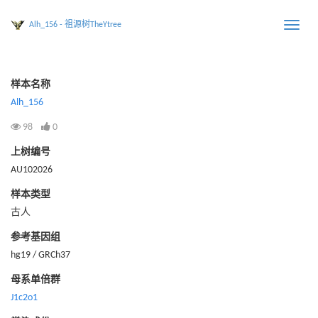
Alh_156 - 祖源树TheYtree
Toggle
naviga
样本名称
Alh_156
98
0
上树编号
AU102026
样本类型
古人
参考基因组
hg19 / GRCh37
母系单倍群
J1c2o1