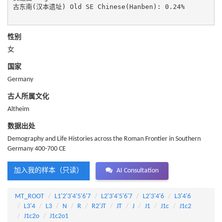
古东南(汉本遗址) Old SE Chinese(Hanben): 0.24%

性别
女
国家
Germany
古人所属文化
Altheim
数据出处
Demography and Life Histories across the Roman Frontier in Southern
Germany 400-700 CE
加入我的样本（只读）
AI Consultation
MT_ROOT
L1'2'3'4'5'6'7
L2'3'4'5'6'7
L2'3'4'6
L3'4'6
L3'4
L3
N
R
R2'JT
JT
J
J1
J1c
J1c2
J1c2o
J1c2o1