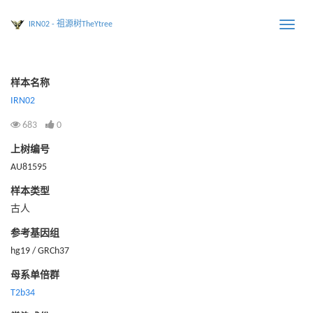
IRN02 - 祖源树TheYtree
Toggle
naviga
样本名称
IRN02
683
0
上树编号
AU81595
样本类型
古人
参考基因组
hg19 / GRCh37
母系单倍群
T2b34