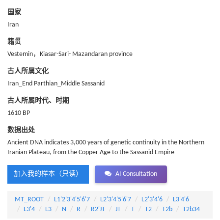
国家
Iran
籍贯
Vestemin，Kiasar-Sari- Mazandaran province
古人所属文化
Iran_End Parthian_Middle Sassanid
古人所属时代、时期
1610 BP
数据出处
Ancient DNA indicates 3,000 years of genetic continuity in the Northern
Iranian Plateau, from the Copper Age to the Sassanid Empire
加入我的样本（只读）
AI Consultation
MT_ROOT
L1'2'3'4'5'6'7
L2'3'4'5'6'7
L2'3'4'6
L3'4'6
L3'4
L3
N
R
R2'JT
JT
T
T2
T2b
T2b34