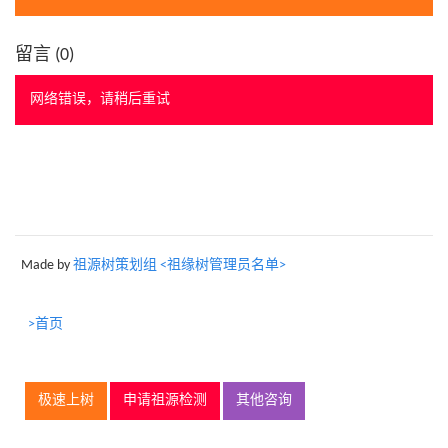
留言 (
0
)
网络错误，请稍后重试
Made by
祖源树策划组 <祖缘树管理员名单>
>首页
极速上树
申请祖源检测
其他咨询