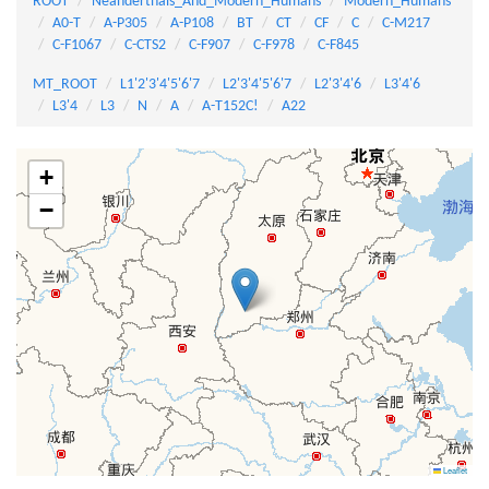
ROOT
Neanderthals_And_Modern_Humans
Modern_Humans
A0-T
A-P305
A-P108
BT
CT
CF
C
C-M217
C-F1067
C-CTS2
C-F907
C-F978
C-F845
MT_ROOT
L1'2'3'4'5'6'7
L2'3'4'5'6'7
L2'3'4'6
L3'4'6
L3'4
L3
N
A
A-T152C!
A22
+
−
Leaflet