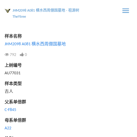
JHM2098 A081 横水西周倗国墓地 - 祖源树
Toggle
TheYtree
naviga
样本名称
JHM2098 A081 横水西周倗国墓地
792
0
上树编号
AU77031
样本类型
古人
父系单倍群
C-F845
母系单倍群
A22