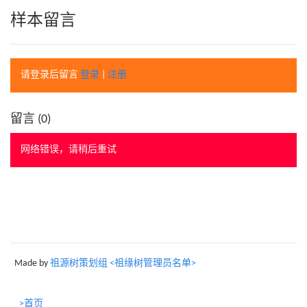
样本留言
请登录后留言
登录
|
注册
留言 (
0
)
网络错误，请稍后重试
Made by
祖源树策划组 <祖缘树管理员名单>
>首页