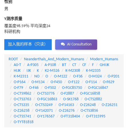
性别
男
Y测序质量
覆盖度98.59％ 平均深度24
科研机构
加入我的样本（只读）
AI Consultation
ROOT
Neanderthals_And_Modern_Humans
Modern_Humans
A0-T
A-P305
A-P108
BT
CT
CF
F
GHIJK
HIJK
IJK
K
K2-M526
K-M2308
K-M2335
K-M2311
NO
O
O-M122
O-F36
O-M324
O-P201
O-P164
O-M134
O-F450
O-F122
O-F114
O-F629
O-F79
O-F46
O-F502
O-FGC85750
O-FGC16847
O-CTS9862
O-CTS3776
O-F2887
O-FGC16858
O-CTS3763
O-FGC16863
O-SK1768
O-CTS2882
O-CTS335
O-CTS3249
O-F14163
O-Z26248
O-Z26251
O-Z26258
O-Y142071
O-Z26276
O-CTS3856
O-CTS5741
O-Y176567
O-FT318404
O-FT315995
O-TYT81818