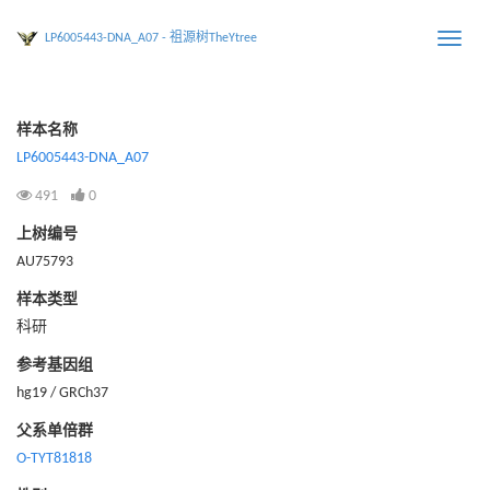
LP6005443-DNA_A07 - 祖源树TheYtree
Toggle
naviga
样本名称
LP6005443-DNA_A07
491
0
上树编号
AU75793
样本类型
科研
参考基因组
hg19 / GRCh37
父系单倍群
O-TYT81818