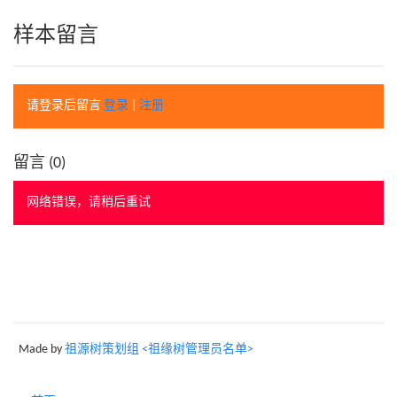
样本留言
请登录后留言
登录
|
注册
留言 (
0
)
网络错误，请稍后重试
Made by
祖源树策划组 <祖缘树管理员名单>