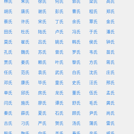
林氏
朱氏
徐氏
何氏
郭氏
梁氏
高氏
胡氏
唐氏
谢氏
彭氏
曹氏
程氏
郑氏
蔡氏
许氏
宋氏
丁氏
余氏
覃氏
金氏
田氏
杜氏
陆氏
卢氏
冯氏
于氏
潘氏
莫氏
崔氏
吕氏
姚氏
韩氏
侯氏
钟氏
孔氏
魏氏
苏氏
曾氏
罗氏
韦氏
苗氏
贾氏
姜氏
赖氏
叶氏
黎氏
方氏
蒋氏
任氏
范氏
袁氏
武氏
白氏
沈氏
庄氏
邓氏
康氏
毕氏
童氏
史氏
汪氏
邢氏
单氏
邱氏
房氏
龙氏
董氏
伍氏
孟氏
闫氏
施氏
廖氏
谭氏
舒氏
毛氏
龚氏
秦氏
薛氏
夏氏
石氏
顾氏
尹氏
尚氏
古氏
刁氏
严氏
贺氏
汤氏
蒲氏
雷氏
殷氏
陶氏
向氏
盖氏
寿氏
辛氏
戚氏