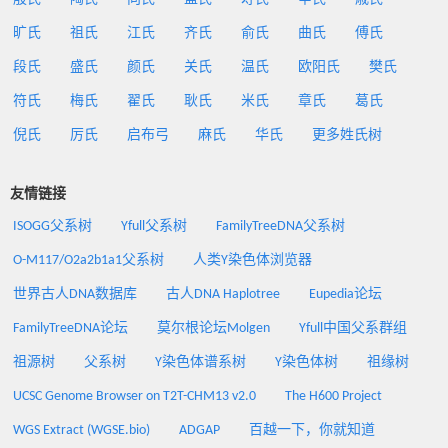
旷氏
祖氏
江氏
齐氏
俞氏
曲氏
傅氏
段氏
盛氏
颜氏
关氏
温氏
欧阳氏
樊氏
符氏
梅氏
翟氏
耿氏
米氏
章氏
葛氏
倪氏
厉氏
启布弓
麻氏
华氏
更多姓氏树
友情链接
ISOGG父系树
Yfull父系树
FamilyTreeDNA父系树
O-M117/O2a2b1a1父系树
人类Y染色体浏览器
世界古人DNA数据库
古人DNA Haplotree
Eupedia论坛
FamilyTreeDNA论坛
莫尔根论坛Molgen
Yfull中国父系群组
祖源树
父系树
Y染色体谱系树
Y染色体树
祖缘树
UCSC Genome Browser on T2T-CHM13 v2.0
The H600 Project
WGS Extract (WGSE.bio)
ADGAP
百越一下，你就知道