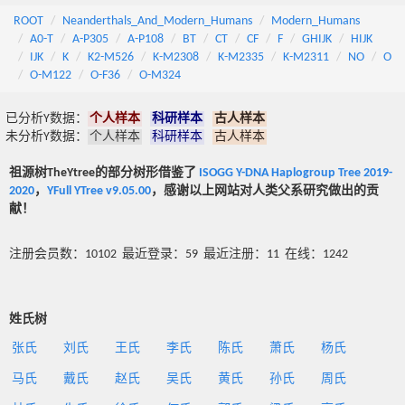
ROOT
Neanderthals_And_Modern_Humans
Modern_Humans
A0-T
A-P305
A-P108
BT
CT
CF
F
GHIJK
HIJK
IJK
K
K2-M526
K-M2308
K-M2335
K-M2311
NO
O
O-M122
O-F36
O-M324
已分析Y数据：
个人样本
科研样本
古人样本
未分析Y数据：
个人样本
科研样本
古人样本
祖源树TheYtree的部分树形借鉴了
ISOGG Y-DNA Haplogroup Tree 2019-
2020
，
YFull YTree v9.05.00
，感谢以上网站对人类父系研究做出的贡
献！
注册会员数：10102 最近登录：59 最近注册：11 在线：1242
姓氏树
张氏
刘氏
王氏
李氏
陈氏
萧氏
杨氏
马氏
戴氏
赵氏
吴氏
黄氏
孙氏
周氏