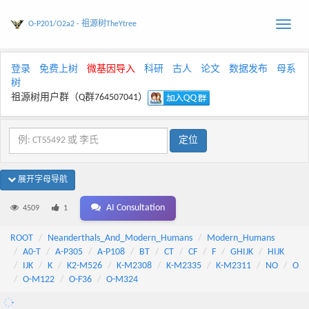
O-P201/O2a2 - 祖源树TheYtree
Toggle
naviga
登录
免费上树
微基因导入
科研
古人
论文
数据发布
母系
树
祖源树用户群（Q群764507041）
展开字母导航
AI Consultation
4509
1
ROOT
Neanderthals_And_Modern_Humans
Modern_Humans
A0-T
A-P305
A-P108
BT
CT
CF
F
GHIJK
HIJK
IJK
K
K2-M526
K-M2308
K-M2335
K-M2311
NO
O
O-M122
O-F36
O-M324