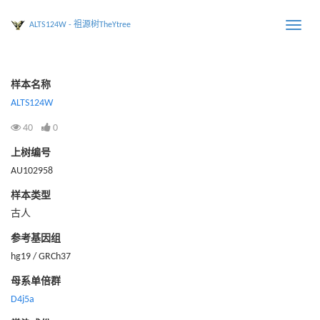
ALTS124W - 祖源树TheYtree
Toggle
naviga
样本名称
ALTS124W
40
0
上树编号
AU102958
样本类型
古人
参考基因组
hg19 / GRCh37
母系单倍群
D4j5a