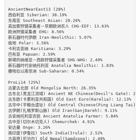
AncientNearEast13 (28%)

西伯利亚 Siberian: 38.19%

东南亚 Southeast Asian: 20.26%

高加索狩猎采集者－早期欧洲农人 CHG-EEF: 13.63%

欧洲狩猎采集者 EHG: 8.56%

新石器时代伊朗 Iran-Neolithic: 5.07%

极地 Polar: 3.56%

卡利吉亚纳 Karitiana: 3.29%

巴布亚 Papuan: 2.59%

斯堪的纳维亚－西欧狩猎采集者 SHG-WHG: 2.49%

新石器时代安纳托利亚 Anatolia Neolithic: 1.83%

撒哈拉以南非洲 Sub-Saharan: 0.54%

ProLi14 (25%)

古蒙古北部 Old Mongolia North: 26.35%

古东北(黑龙江流域) Ancient NE Chinese(Devil's Gate): 20.4
古东欧(卡累利亚共和国) Old East Euro(Karelia): 12.13%

古华中(平粮台遗址) Old Central Chinese(Ping Liang Tai): 1
古伊朗(扎格罗斯山脉) Old Iran(GanjDareh): 9.11%

古安纳托利亚农民 Ancient Anatolia Farmer: 5.84%

古中亚(切尔木切克人) Chemurchek: 4.91%

安达曼 Onge: 3.26%

南印度(伊鲁拉) South India(Irula): 2.52%

古高原(尼泊尔) Old Nepal(Samdzong): 2.49%
