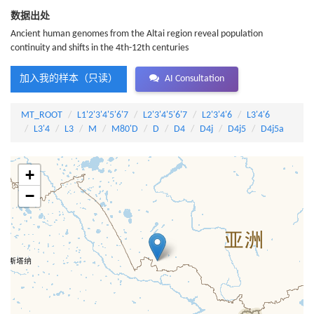
数据出处
Ancient human genomes from the Altai region reveal population
continuity and shifts in the 4th-12th centuries
加入我的样本（只读）
AI Consultation
MT_ROOT
L1'2'3'4'5'6'7
L2'3'4'5'6'7
L2'3'4'6
L3'4'6
L3'4
L3
M
M80'D
D
D4
D4j
D4j5
D4j5a
+
−