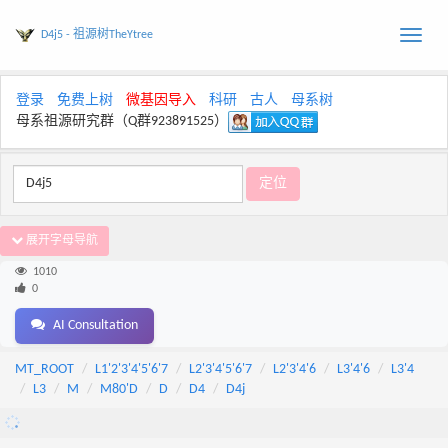
D4j5 - 祖源树TheYtree
Toggle
naviga
登录
免费上树
微基因导入
科研
古人
母系树
母系祖源研究群（Q群923891525）
展开字母导航
1010
0
AI Consultation
MT_ROOT
L1'2'3'4'5'6'7
L2'3'4'5'6'7
L2'3'4'6
L3'4'6
L3'4
L3
M
M80'D
D
D4
D4j