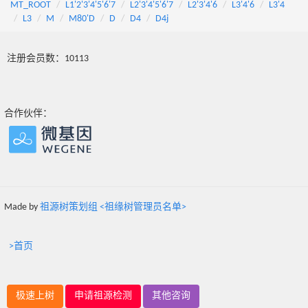
MT_ROOT
L1'2'3'4'5'6'7
L2'3'4'5'6'7
L2'3'4'6
L3'4'6
L3'4
L3
M
M80'D
D
D4
D4j
注册会员数：10113
合作伙伴：
Made by
祖源树策划组 <祖缘树管理员名单>
>首页
极速上树
申请祖源检测
其他咨询