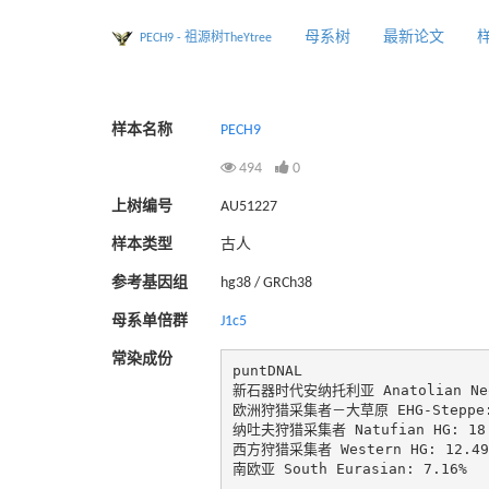
母系树
最新论文
PECH9 - 祖源树TheYtree
样本名称
PECH9
494
0
上树编号
AU51227
样本类型
古人
参考基因组
hg38 / GRCh38
母系单倍群
J1c5
常染成份
puntDNAL

新石器时代安纳托利亚 Anatolian Neol
欧洲狩猎采集者－大草原 EHG-Steppe: 
纳吐夫狩猎采集者 Natufian HG: 18.
西方狩猎采集者 Western HG: 12.49%
南欧亚 South Eurasian: 7.16%
