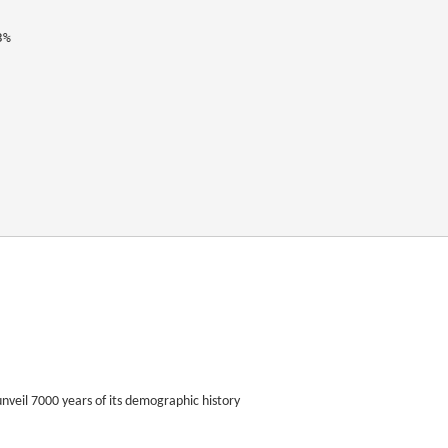
%

veil 7000 years of its demographic history