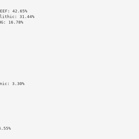
: 42.65%

thic: 31.44%

 16.78%

c: 3.30%

55%
