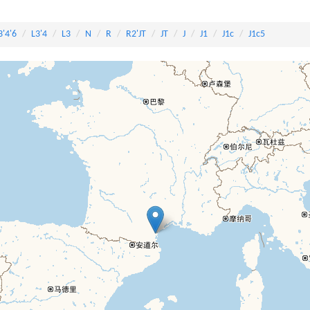
3'4'6
L3'4
L3
N
R
R2'JT
JT
J
J1
J1c
J1c5