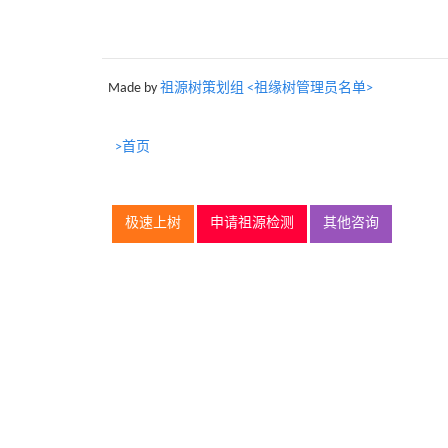
Made by
祖源树策划组 <祖缘树管理员名单>
>首页
极速上树
申请祖源检测
其他咨询