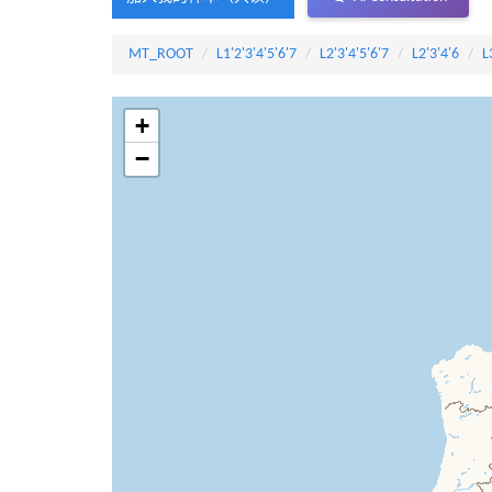
MT_ROOT
L1'2'3'4'5'6'7
L2'3'4'5'6'7
L2'3'4'6
L
+
−