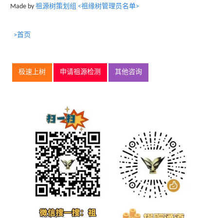
Made by
祖源树策划组 <祖缘树管理员名单>
>首页
极速上树
申请祖源检测
其他咨询