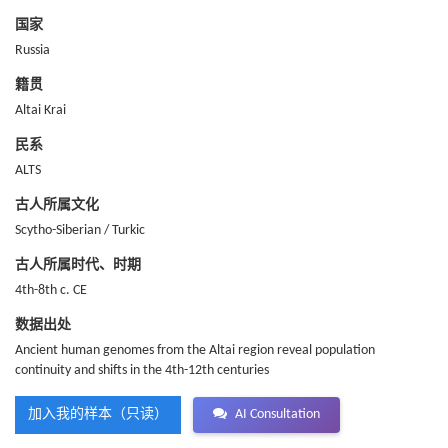
国家
Russia
籍贯
Altai Krai
民系
ALTS
古人所属文化
Scytho-Siberian / Turkic
古人所属时代、时期
4th-8th c. CE
数据出处
Ancient human genomes from the Altai region reveal population
continuity and shifts in the 4th-12th centuries
加入我的样本（只读）
AI Consultation