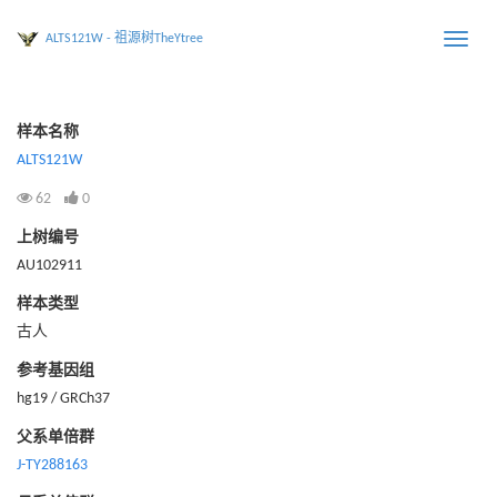
ALTS121W - 祖源树TheYtree
Toggle
naviga
样本名称
ALTS121W
62
0
上树编号
AU102911
样本类型
古人
参考基因组
hg19 / GRCh37
父系单倍群
J-TY288163