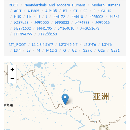
ROOT
Neanderthals_And_Modern_Humans
Modern_Humans
A0-T
A-P305
A-P108
BT
CT
CF
F
GHIJK
HIJK
IJK
IJ
J
J-M172
J-M410
J-PF5008
J-L581
J-Z37823
J-PF5000
J-PF5033
J-PF4993
J-PF5016
J-BY71602
J-PH1795
J-Y164818
J-FGC51673
J-FT394799
J-TY288163
MT_ROOT
L1'2'3'4'5'6'7
L2'3'4'5'6'7
L2'3'4'6
L3'4'6
L3'4
L3
M
M12'G
G
G2
G2a'c
G2a
G2a1
+
−