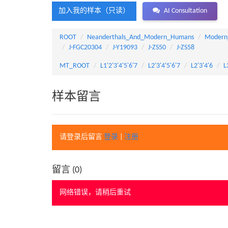
加入我的样本（只读）
AI Consultation
ROOT
Neanderthals_And_Modern_Humans
Modern
J-FGC20304
J-Y19093
J-ZS50
J-ZS58
MT_ROOT
L1'2'3'4'5'6'7
L2'3'4'5'6'7
L2'3'4'6
L
样本留言
请登录后留言
登录
|
注册
留言 (
0
)
网络错误，请稍后重试