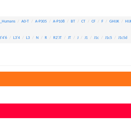
_Humans
A0-T
A-P305
A-P108
BT
CT
CF
F
GHIJK
HIJ
3'4'6
L3'4
L3
N
R
R2'JT
JT
J
J1
J1c
J1c5
J1c5d