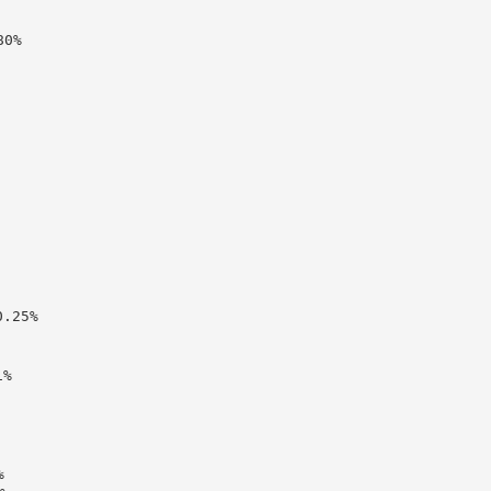
0%

25%

%


