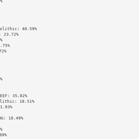


ithic: 40.59%

23.72%



75%

2%



: 35.02%

thic: 18.51%

.93%

 10.49%



9%
