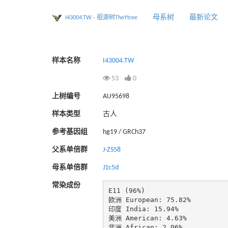
母系树
最新论文
I43004.TW - 祖源树TheYtree
样本名称
I43004.TW
53
0
上树编号
AU95698
样本类型
古人
参考基因组
hg19 / GRCh37
父系单倍群
J-ZS58
母系单倍群
J1c5d
常染成份
E11 (96%)

欧洲 European: 75.82%

印度 India: 15.94%

美洲 American: 4.63%

非洲 African: 2.06%
