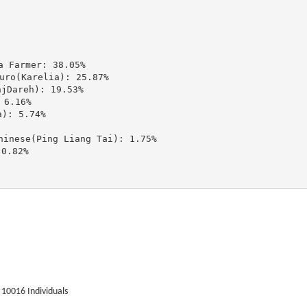
Farmer: 38.05%

(Karelia): 25.87%

areh): 19.53%

6.16%

: 5.74%

ese(Ping Liang Tai): 1.75%

.82%

10016 Individuals