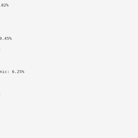
82%

.45%



c: 6.25%


