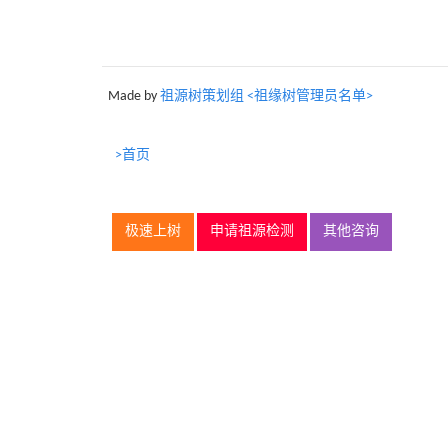
Made by
祖源树策划组 <祖缘树管理员名单>
>首页
极速上树
申请祖源检测
其他咨询