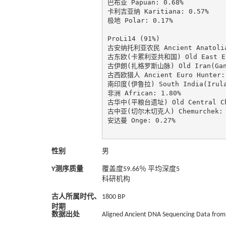
巴布亚 Papuan: 0.68%

卡利吉亚纳 Karitiana: 0.57%

极地 Polar: 0.17%

ProLi14 (91%)

古安纳托利亚农民 Ancient Anatolia 
古东欧(卡累利亚共和国) Old East Euro
古伊朗(扎格罗斯山脉) Old Iran(GanjD
古西欧猎人 Ancient Euro Hunter: 
南印度(伊鲁拉) South India(Irula)
非洲 African: 1.80%

古华中(平粮台遗址) Old Central Chin
古中亚(切尔木切克人) Chemurchek: 0
安达曼 Onge: 0.27%

性别
男
Y测序质量
覆盖度59.66％ 平均深度5
科研机构
古人所属时代、
1800 BP
时期
数据出处
Aligned Ancient DNA Sequencing Data from 