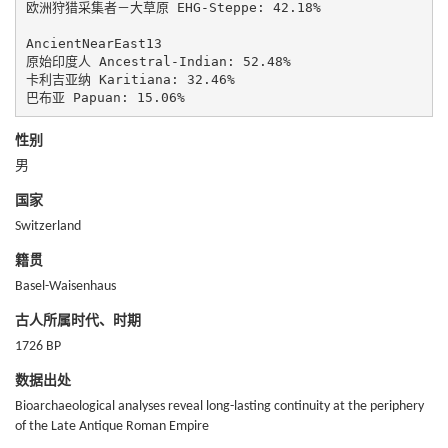
欧洲狩猎采集者－大草原 EHG-Steppe: 42.18%

AncientNearEast13

原始印度人 Ancestral-Indian: 52.48%

卡利吉亚纳 Karitiana: 32.46%

巴布亚 Papuan: 15.06%
性别
男
国家
Switzerland
籍贯
Basel-Waisenhaus
古人所属时代、时期
1726 BP
数据出处
Bioarchaeological analyses reveal long-lasting continuity at the periphery
of the Late Antique Roman Empire