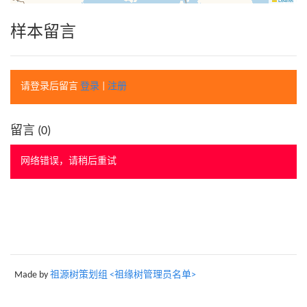
样本留言
请登录后留言
登录
|
注册
留言 (
0
)
网络错误，请稍后重试
Made by
祖源树策划组 <祖缘树管理员名单>