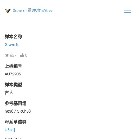
Grave 8 - 祖源树TheYtree
Toggle
naviga
样本名称
Grave 8
657
0
上树编号
AU72905
样本类型
古人
参考基因组
hg38 / GRCh38
母系单倍群
U5a1j