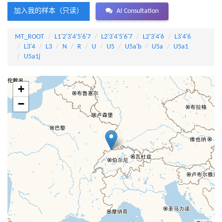
加入我的样本（只读）
AI Consultation
MT_ROOT
L1'2'3'4'5'6'7
L2'3'4'5'6'7
L2'3'4'6
L3'4'6
L3'4
L3
N
R
U
U5
U5a'b
U5a
U5a1
U5a1j
+
−
Leaflet