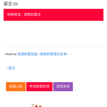
留言 (
0
)
网络错误，请稍后重试
Made by
祖源树策划组 <祖缘树管理员名单>
>首页
极速上树
申请祖源检测
其他咨询