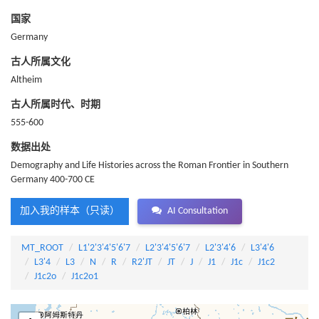
国家
Germany
古人所属文化
Altheim
古人所属时代、时期
555-600
数据出处
Demography and Life Histories across the Roman Frontier in Southern
Germany 400-700 CE
加入我的样本（只读）
AI Consultation
MT_ROOT
L1'2'3'4'5'6'7
L2'3'4'5'6'7
L2'3'4'6
L3'4'6
L3'4
L3
N
R
R2'JT
JT
J
J1
J1c
J1c2
J1c2o
J1c2o1