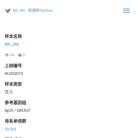
Alh_266 - 祖源树TheYtree
Toggle
naviga
样本名称
Alh_266
94
0
上树编号
AU102073
样本类型
古人
参考基因组
hg19 / GRCh37
母系单倍群
J1c2o1