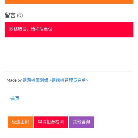
留言 (
0
)
网络错误，请稍后重试
Made by
祖源树策划组 <祖缘树管理员名单>
>首页
极速上树
申请祖源检测
其他咨询