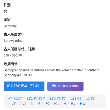
性别
女
国家
Germany
古人所属文化
Burgweinting
古人所属时代、时期
550 – 560/70
数据出处
Demography and Life Histories across the Roman Frontier in Southern
Germany 400-700 CE
加入我的样本（只读）
AI Consultation
MT_ROOT
L1'2'3'4'5'6'7
L2'3'4'5'6'7
L2'3'4'6
L3'4'6
L3'4
L3
N
R
R0
HV
H
H1
H1a