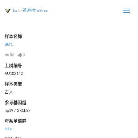
Bur1 - 祖源树TheYtree
Toggle
naviga
样本名称
Bur1
86
0
上树编号
AU102142
样本类型
古人
参考基因组
hg19 / GRCh37
母系单倍群
H1a