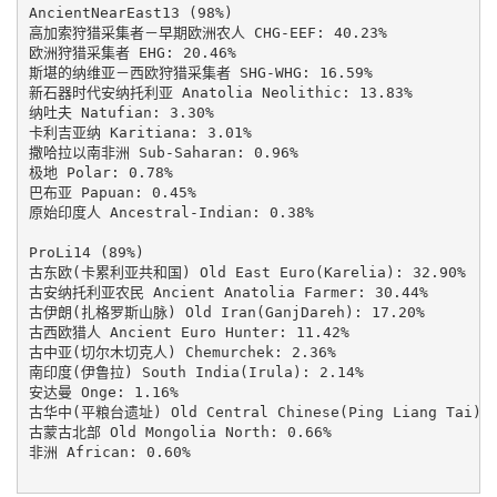
AncientNearEast13 (98%)

高加索狩猎采集者－早期欧洲农人 CHG-EEF: 40.23%

欧洲狩猎采集者 EHG: 20.46%

斯堪的纳维亚－西欧狩猎采集者 SHG-WHG: 16.59%

新石器时代安纳托利亚 Anatolia Neolithic: 13.83%

纳吐夫 Natufian: 3.30%

卡利吉亚纳 Karitiana: 3.01%

撒哈拉以南非洲 Sub-Saharan: 0.96%

极地 Polar: 0.78%

巴布亚 Papuan: 0.45%

原始印度人 Ancestral-Indian: 0.38%

ProLi14 (89%)

古东欧(卡累利亚共和国) Old East Euro(Karelia): 32.90%

古安纳托利亚农民 Ancient Anatolia Farmer: 30.44%

古伊朗(扎格罗斯山脉) Old Iran(GanjDareh): 17.20%

古西欧猎人 Ancient Euro Hunter: 11.42%

古中亚(切尔木切克人) Chemurchek: 2.36%

南印度(伊鲁拉) South India(Irula): 2.14%

安达曼 Onge: 1.16%

古华中(平粮台遗址) Old Central Chinese(Ping Liang Tai): 1
古蒙古北部 Old Mongolia North: 0.66%

非洲 African: 0.60%
