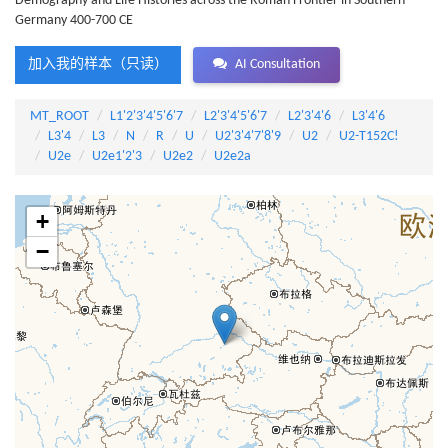
Demography and Life Histories across the Roman Frontier in Southern
Germany 400-700 CE
加入我的样本（只读）
AI Consultation
MT_ROOT
L1'2'3'4'5'6'7
L2'3'4'5'6'7
L2'3'4'6
L3'4'6
L3'4
L3
N
R
U
U2'3'4'7'8'9
U2
U2-T152C!
U2e
U2e1'2'3
U2e2
U2e2a
+
−