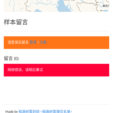
Leaflet
样本留言
请登录后留言
登录
|
注册
留言 (
0
)
网络错误，请稍后重试
Made by
祖源树策划组 <祖缘树管理员名单>