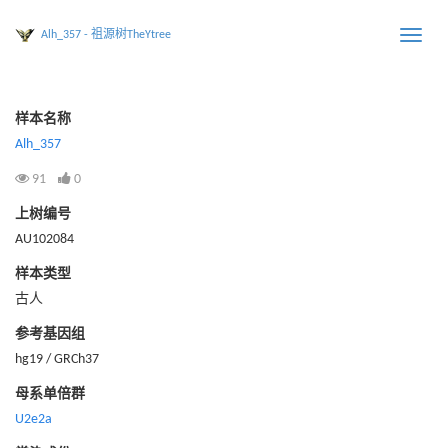
Alh_357 - 祖源树TheYtree
Toggle
naviga
样本名称
Alh_357
91
0
上树编号
AU102084
样本类型
古人
参考基因组
hg19 / GRCh37
母系单倍群
U2e2a