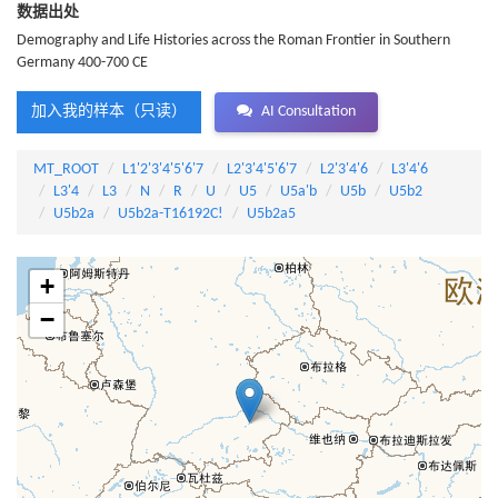
数据出处
Demography and Life Histories across the Roman Frontier in Southern
Germany 400-700 CE
加入我的样本（只读）
AI Consultation
MT_ROOT
L1'2'3'4'5'6'7
L2'3'4'5'6'7
L2'3'4'6
L3'4'6
L3'4
L3
N
R
U
U5
U5a'b
U5b
U5b2
U5b2a
U5b2a-T16192C!
U5b2a5
+
−