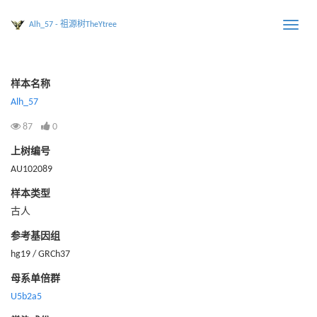
Alh_57 - 祖源树TheYtree
Toggle
naviga
样本名称
Alh_57
87
0
上树编号
AU102089
样本类型
古人
参考基因组
hg19 / GRCh37
母系单倍群
U5b2a5