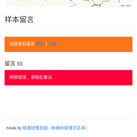
Leaflet
样本留言
请登录后留言
登录
|
注册
留言 (
0
)
网络错误，请稍后重试
Made by
祖源树策划组 <祖缘树管理员名单>