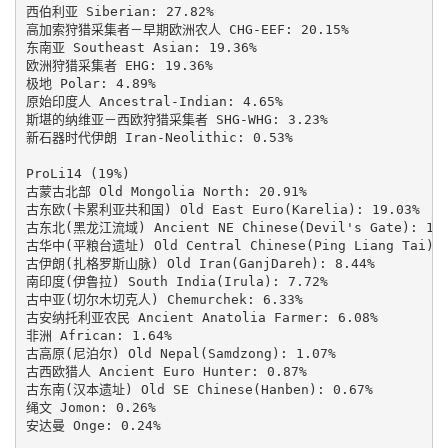
西伯利亚 Siberian: 27.82%

高加索狩猎采集者－早期欧洲农人 CHG-EEF: 20.15%

东南亚 Southeast Asian: 19.36%

欧洲狩猎采集者 EHG: 19.36%

极地 Polar: 4.89%

原始印度人 Ancestral-Indian: 4.65%

斯堪的纳维亚－西欧狩猎采集者 SHG-WHG: 3.23%

新石器时代伊朗 Iran-Neolithic: 0.53%

ProLi14 (19%)

古蒙古北部 Old Mongolia North: 20.91%

古东欧(卡累利亚共和国) Old East Euro(Karelia): 19.03%

古东北(黑龙江流域) Ancient NE Chinese(Devil's Gate): 15.3
古华中(平粮台遗址) Old Central Chinese(Ping Liang Tai): 1
古伊朗(扎格罗斯山脉) Old Iran(GanjDareh): 8.44%

南印度(伊鲁拉) South India(Irula): 7.72%

古中亚(切尔木切克人) Chemurchek: 6.33%

古安纳托利亚农民 Ancient Anatolia Farmer: 6.08%

非洲 African: 1.64%

古高原(尼泊尔) Old Nepal(Samdzong): 1.07%

古西欧猎人 Ancient Euro Hunter: 0.87%

古东南(汉本遗址) Old SE Chinese(Hanben): 0.67%

绳文 Jomon: 0.26%

安达曼 Onge: 0.24%
