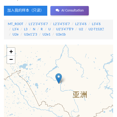
加入我的样本（只读）
AI Consultation
MT_ROOT
L1'2'3'4'5'6'7
L2'3'4'5'6'7
L2'3'4'6
L3'4'6
L3'4
L3
N
R
U
U2'3'4'7'8'9
U2
U2-T152C!
U2e
U2e1'2'3
U2e1
U2e1b
+
−