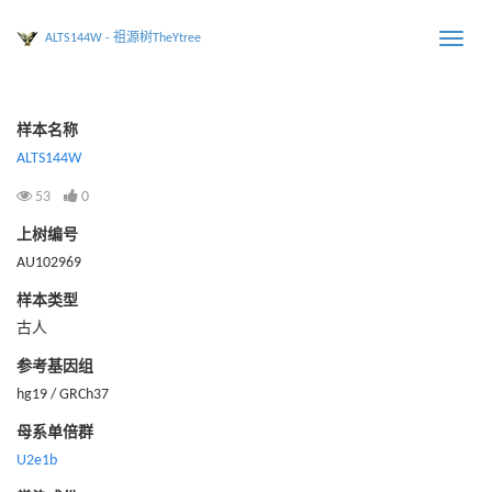
ALTS144W - 祖源树TheYtree
Toggle
naviga
样本名称
ALTS144W
53
0
上树编号
AU102969
样本类型
古人
参考基因组
hg19 / GRCh37
母系单倍群
U2e1b