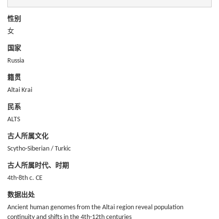
性别
女
国家
Russia
籍贯
Altai Krai
民系
ALTS
古人所属文化
Scytho-Siberian / Turkic
古人所属时代、时期
4th-8th c. CE
数据出处
Ancient human genomes from the Altai region reveal population
continuity and shifts in the 4th-12th centuries