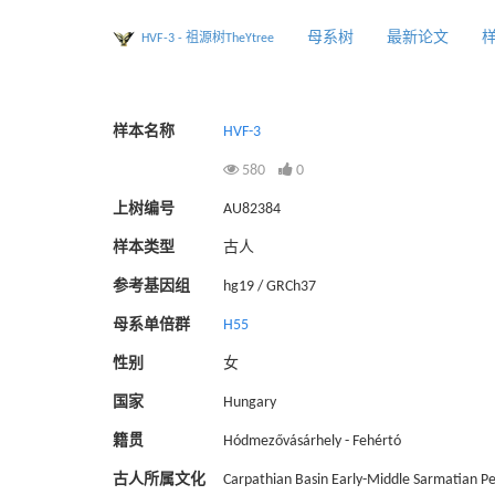
母系树
最新论文
HVF-3 - 祖源树TheYtree
样本名称
HVF-3
580
0
上树编号
AU82384
样本类型
古人
参考基因组
hg19 / GRCh37
母系单倍群
H55
性别
女
国家
Hungary
籍贯
Hódmezővásárhely - Fehértó
古人所属文化
Carpathian Basin Early-Middle Sarmatian Pe