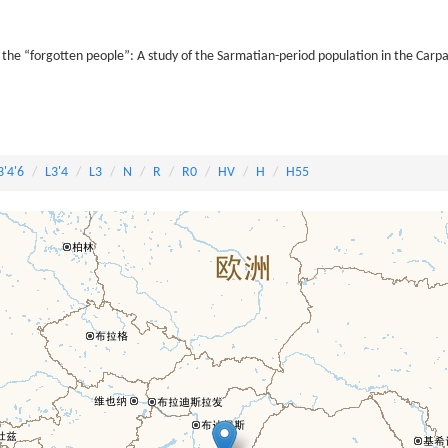
 the “forgotten people”: A study of the Sarmatian-period population in the Carp
3'4'6
L3'4
L3
N
R
R0
HV
H
H55