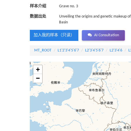
样本介绍
Grave no. 3
数据出处
Unveiling the origins and genetic makeup of
Basin
加入我的样本（只读）
AI Consultation
MT_ROOT
L1'2'3'4'5'6'7
L2'3'4'5'6'7
L2'3'4'6
L
+
−