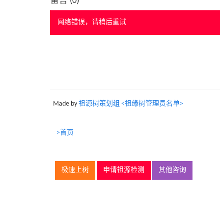
留言 (
0
)
网络错误，请稍后重试
Made by
祖源树策划组 <祖缘树管理员名单>
>首页
极速上树
申请祖源检测
其他咨询