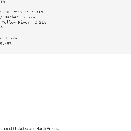
%

ent Persia: 5.31%

Hanben: 2.22%

ellow River: 2.21%

%

 1.27%

.49%

opling of Chukotka and North America