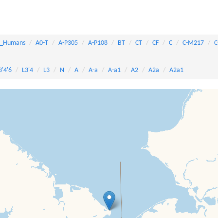
_Humans
A0-T
A-P305
A-P108
BT
CT
CF
C
C-M217
C
3'4'6
L3'4
L3
N
A
A-a
A-a1
A2
A2a
A2a1