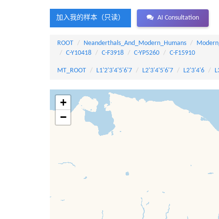
加入我的样本（只读）
AI Consultation
ROOT
Neanderthals_And_Modern_Humans
Modern
C-Y10418
C-F3918
C-YP5260
C-F15910
MT_ROOT
L1'2'3'4'5'6'7
L2'3'4'5'6'7
L2'3'4'6
L
+
−