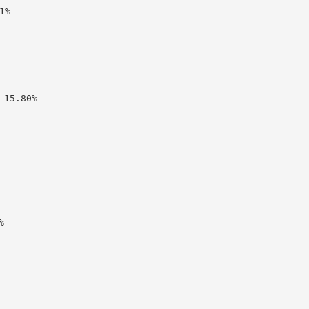
%

15.80%


