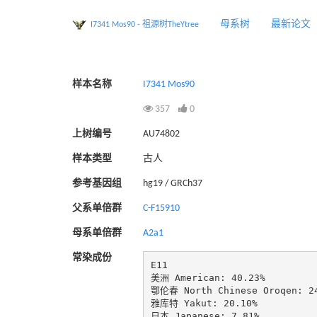
母系树
最新论文
I7341 Mos90 - 祖源树TheYtree
样本名称
I7341 Mos90
357
0
上树编号
AU74802
样本类型
古人
参考基因组
hg19 / GRCh37
父系单倍群
C-F15910
母系单倍群
A2a1
常染成份
E11

美洲 American: 40.23%

鄂伦春 North Chinese Oroqen: 24
雅库特 Yakut: 20.10%

日本 Japanese: 7.81%
