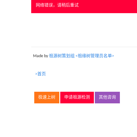
网络错误，请稍后重试
Made by
祖源树策划组 <祖缘树管理员名单>
>首页
极速上树
申请祖源检测
其他咨询