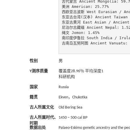
古代蒙古 Ancient Mongolia: 59.79
美洲 American: 25.77%

西欧亚古波斯 West Eurasian / Anci
东亚古台湾(汉本) Ancient Taiwan / 
东亚古黄河 East Asian / Ancient Y
尼泊尔古藏缅 Ancient Nepal: 1.52
绳文 Jomon: 1.45%

南印度伊鲁拉 South India / Irula:
古南岛瓦努阿图 Ancient Vanuatu: 0
性别
男
Y测序质量
覆盖度28.96％ 平均深度1
科研机构
国家
Russia
籍贯
Ekven，Chukotka
古人所属文化
Old Bering Sea
古人所属时代、
1450 – 500 cal BP
时期
数据出处
Palaeo-Eskimo genetic ancestry and the pe