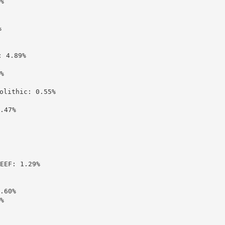




4.89%



ithic: 0.55%

47%

: 1.29%

60%


