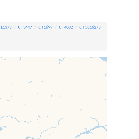
-L1373
C-F3447
C-F1699
C-F4032
C-FGC16273