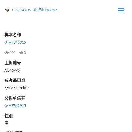
O-MF343915 - 祖源树TheYtree
Toggle
naviga
样本名称
O-MF343915
606
0
上树编号
AU46776
参考基因组
hg19 / GRCh37
父系单倍群
O-MF343915
性别
男