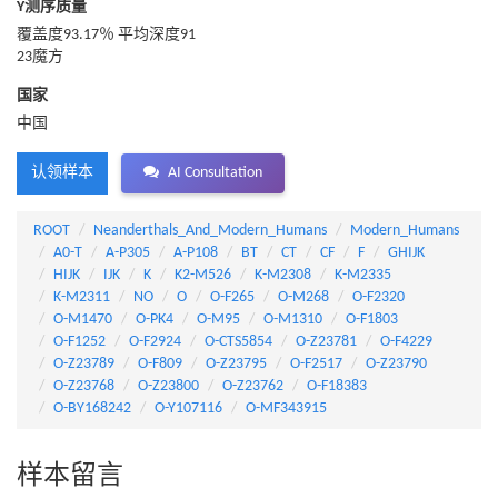
Y测序质量
覆盖度93.17％ 平均深度91
23魔方
国家
中国
认领样本
AI Consultation
ROOT
Neanderthals_And_Modern_Humans
Modern_Humans
A0-T
A-P305
A-P108
BT
CT
CF
F
GHIJK
HIJK
IJK
K
K2-M526
K-M2308
K-M2335
K-M2311
NO
O
O-F265
O-M268
O-F2320
O-M1470
O-PK4
O-M95
O-M1310
O-F1803
O-F1252
O-F2924
O-CTS5854
O-Z23781
O-F4229
O-Z23789
O-F809
O-Z23795
O-F2517
O-Z23790
O-Z23768
O-Z23800
O-Z23762
O-F18383
O-BY168242
O-Y107116
O-MF343915
样本留言