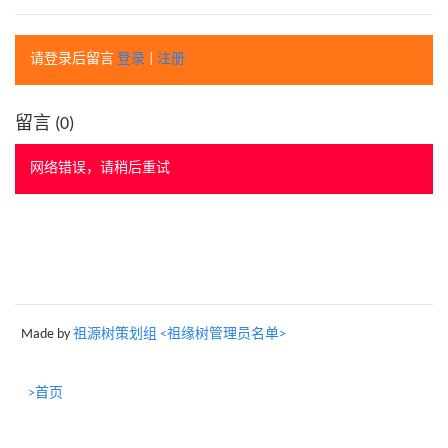
请登录后留言
登录
|
注册
留言 (
0
)
网络错误，请稍后重试
Made by
祖源树策划组 <祖缘树管理员名单>
>首页