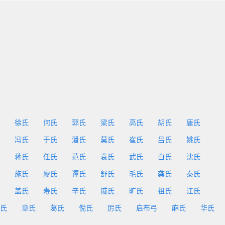
徐氏
何氏
郭氏
梁氏
高氏
胡氏
唐氏
冯氏
于氏
潘氏
莫氏
崔氏
吕氏
姚氏
蒋氏
任氏
范氏
袁氏
武氏
白氏
沈氏
施氏
廖氏
谭氏
舒氏
毛氏
龚氏
秦氏
盖氏
寿氏
辛氏
戚氏
旷氏
祖氏
江氏
氏
章氏
葛氏
倪氏
厉氏
启布弓
麻氏
华氏