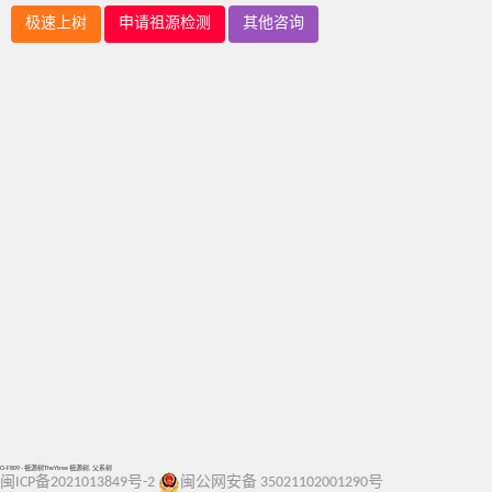
极速上树
申请祖源检测
其他咨询
O-F809 - 祖源树TheYtree 祖源树, 父系树
闽ICP备2021013849号-2
闽公网安备 35021102001290号