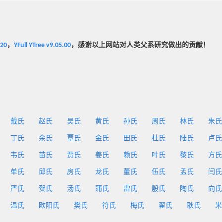
020
，
YFull YTree v9.05.00
，感谢以上网站对人类父系研究做出的贡献！
戴氏
赵氏
吴氏
黄氏
孙氏
周氏
林氏
朱氏
丁氏
余氏
覃氏
金氏
田氏
杜氏
陆氏
卢氏
韦氏
苗氏
贾氏
姜氏
赖氏
叶氏
黎氏
方氏
单氏
邱氏
房氏
龙氏
董氏
伍氏
孟氏
闫氏
严氏
贺氏
汤氏
蒲氏
雷氏
殷氏
陶氏
向氏
温氏
欧阳氏
樊氏
符氏
梅氏
翟氏
耿氏
米