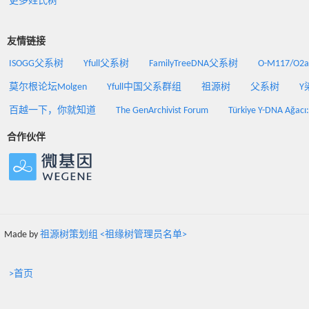
更多姓氏树
友情链接
ISOGG父系树
Yfull父系树
FamilyTreeDNA父系树
O-M117/O
莫尔根论坛Molgen
Yfull中国父系群组
祖源树
父系树
Y
百越一下，你就知道
The GenArchivist Forum
Türkiye Y-DNA Ağacı
合作伙伴
Made by
祖源树策划组 <祖缘树管理员名单>
>首页