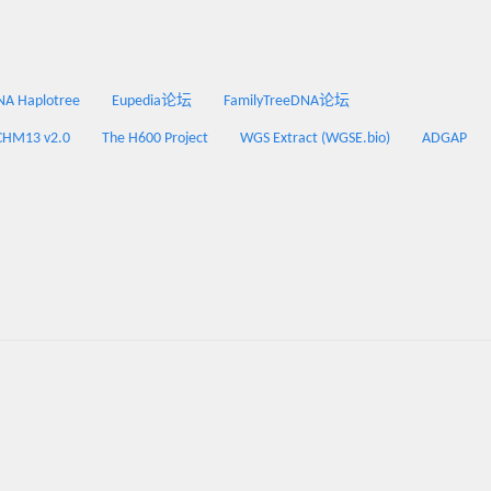
 Haplotree
Eupedia论坛
FamilyTreeDNA论坛
CHM13 v2.0
The H600 Project
WGS Extract (WGSE.bio)
ADGAP