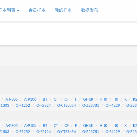
样本列表
会员样本
我的样本
数据发布
A-P305
A-P108
BT
CT
CF
F
GHIJK
HIJK
IJK
K
K
F1803
O-F1252
O-F2924
O-CTS5854
O-Z23781
O-F4229
O-Z23
A-P305
A-P108
BT
CT
CF
F
GHIJK
HIJK
IJK
K
K
F1803
O-F1252
O-F2924
O-CTS5854
O-Z23781
O-F4229
O-Z23