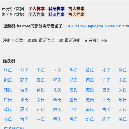
已分析Y数据：
个人样本
科研样本
古人样本
未分析Y数据：
个人样本
科研样本
古人样本
祖源树TheYtree的部分树形借鉴了
ISOGG Y-DNA Haplogroup Tree 2019-2
注册会员数：10108 最近登录：50 最近注册：6 在线：446
姓氏树
张氏
刘氏
王氏
李氏
陈氏
萧氏
杨氏
马氏
谢氏
彭氏
曹氏
程氏
郑氏
蔡氏
许氏
宋氏
韩氏
侯氏
钟氏
孔氏
魏氏
苏氏
曾氏
罗氏
庄氏
邓氏
康氏
毕氏
童氏
史氏
汪氏
邢氏
薛氏
夏氏
石氏
顾氏
尹氏
尚氏
古氏
刁氏
齐氏
俞氏
曲氏
傅氏
段氏
盛氏
颜氏
关氏