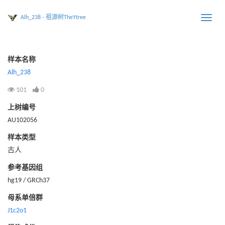
Alh_238 - 祖源树TheYtree
Toggle
naviga
样本名称
Alh_238
101
0
上树编号
AU102056
样本类型
古人
参考基因组
hg19 / GRCh37
母系单倍群
J1c2o1