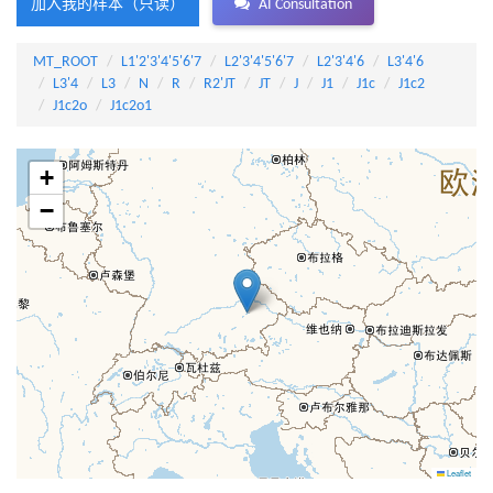
加入我的样本（只读）
AI Consultation
MT_ROOT
L1'2'3'4'5'6'7
L2'3'4'5'6'7
L2'3'4'6
L3'4'6
L3'4
L3
N
R
R2'JT
JT
J
J1
J1c
J1c2
J1c2o
J1c2o1
+
−
Leaflet