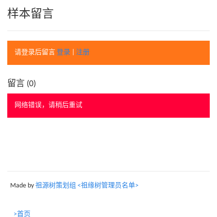
样本留言
请登录后留言
登录
|
注册
留言 (
0
)
网络错误，请稍后重试
Made by
祖源树策划组 <祖缘树管理员名单>
>首页