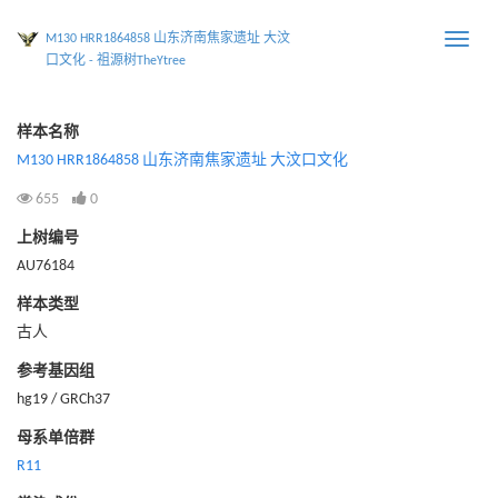
M130 HRR1864858 山东济南焦家遗址 大汶
Toggle
口文化 - 祖源树TheYtree
naviga
样本名称
M130 HRR1864858 山东济南焦家遗址 大汶口文化
655
0
上树编号
AU76184
样本类型
古人
参考基因组
hg19 / GRCh37
母系单倍群
R11