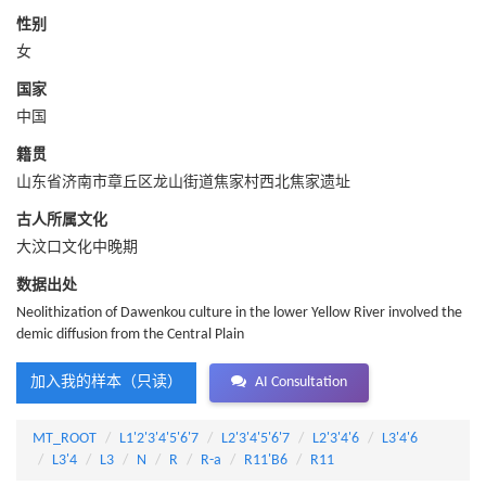
性别
女
国家
中国
籍贯
山东省济南市章丘区龙山街道焦家村西北焦家遗址
古人所属文化
大汶口文化中晚期
数据出处
Neolithization of Dawenkou culture in the lower Yellow River involved the
demic diffusion from the Central Plain
加入我的样本（只读）
AI Consultation
MT_ROOT
L1'2'3'4'5'6'7
L2'3'4'5'6'7
L2'3'4'6
L3'4'6
L3'4
L3
N
R
R-a
R11'B6
R11