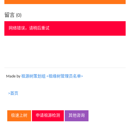
留言 (
0
)
网络错误，请稍后重试
Made by
祖源树策划组 <祖缘树管理员名单>
>首页
极速上树
申请祖源检测
其他咨询