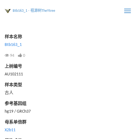
Btb163_1 - 祖源树TheYtree
Toggle
naviga
样本名称
Btb163_1
94
0
上树编号
AU102111
样本类型
古人
参考基因组
hg19 / GRCh37
母系单倍群
X2b11