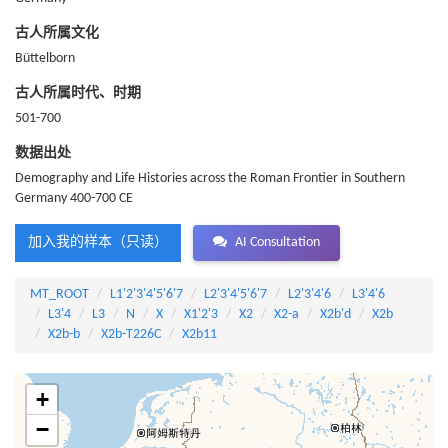
古人所属文化
Büttelborn
古人所属时代、时期
501-700
数据出处
Demography and Life Histories across the Roman Frontier in Southern
Germany 400-700 CE
加入我的样本（只读）
AI Consultation
MT_ROOT
L1'2'3'4'5'6'7
L2'3'4'5'6'7
L2'3'4'6
L3'4'6
L3'4
L3
N
X
X1'2'3
X2
X2-a
X2b'd
X2b
X2b-b
X2b-T226C
X2b11
+
−