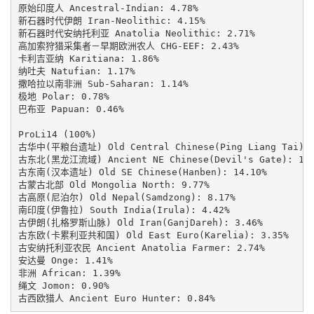
原始印度人 Ancestral-Indian: 4.78%

新石器时代伊朗 Iran-Neolithic: 4.15%

新石器时代安纳托利亚 Anatolia Neolithic: 2.71%

高加索狩猎采集者－早期欧洲农人 CHG-EEF: 2.43%

卡利吉亚纳 Karitiana: 1.86%

纳吐夫 Natufian: 1.17%

撒哈拉以南非洲 Sub-Saharan: 1.14%

极地 Polar: 0.78%

巴布亚 Papuan: 0.46%

ProLi14 (100%)

古华中(平粮台遗址) Old Central Chinese(Ping Liang Tai): 3
古东北(黑龙江流域) Ancient NE Chinese(Devil's Gate): 15.5
古东南(汉本遗址) Old SE Chinese(Hanben): 14.10%

古蒙古北部 Old Mongolia North: 9.77%

古高原(尼泊尔) Old Nepal(Samdzong): 8.17%

南印度(伊鲁拉) South India(Irula): 4.42%

古伊朗(扎格罗斯山脉) Old Iran(GanjDareh): 3.46%

古东欧(卡累利亚共和国) Old East Euro(Karelia): 3.35%

古安纳托利亚农民 Ancient Anatolia Farmer: 2.74%

安达曼 Onge: 1.41%

非洲 African: 1.39%

绳文 Jomon: 0.90%

古西欧猎人 Ancient Euro Hunter: 0.84%