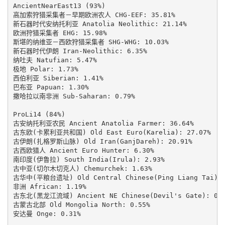
AncientNearEast13 (93%)

高加索狩猎采集者－早期欧洲农人 CHG-EEF: 35.81%

新石器时代安纳托利亚 Anatolia Neolithic: 21.14%

欧洲狩猎采集者 EHG: 15.98%

斯堪的纳维亚－西欧狩猎采集者 SHG-WHG: 10.03%

新石器时代伊朗 Iran-Neolithic: 6.35%

纳吐夫 Natufian: 5.47%

极地 Polar: 1.73%

西伯利亚 Siberian: 1.41%

巴布亚 Papuan: 1.30%

撒哈拉以南非洲 Sub-Saharan: 0.79%

ProLi14 (84%)

古安纳托利亚农民 Ancient Anatolia Farmer: 36.64%

古东欧(卡累利亚共和国) Old East Euro(Karelia): 27.07%

古伊朗(扎格罗斯山脉) Old Iran(GanjDareh): 20.91%

古西欧猎人 Ancient Euro Hunter: 6.30%

南印度(伊鲁拉) South India(Irula): 2.93%

古中亚(切尔木切克人) Chemurchek: 1.63%

古华中(平粮台遗址) Old Central Chinese(Ping Liang Tai): 1
非洲 African: 1.19%

古东北(黑龙江流域) Ancient NE Chinese(Devil's Gate): 0.9
古蒙古北部 Old Mongolia North: 0.55%

安达曼 Onge: 0.31%
