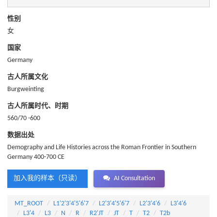
性别
女
国家
Germany
古人所属文化
Burgweinting
古人所属时代、时期
560/70 -600
数据出处
Demography and Life Histories across the Roman Frontier in Southern
Germany 400-700 CE
加入我的样本（只读）
AI Consultation
MT_ROOT
L1'2'3'4'5'6'7
L2'3'4'5'6'7
L2'3'4'6
L3'4'6
L3'4
L3
N
R
R2'JT
JT
T
T2
T2b