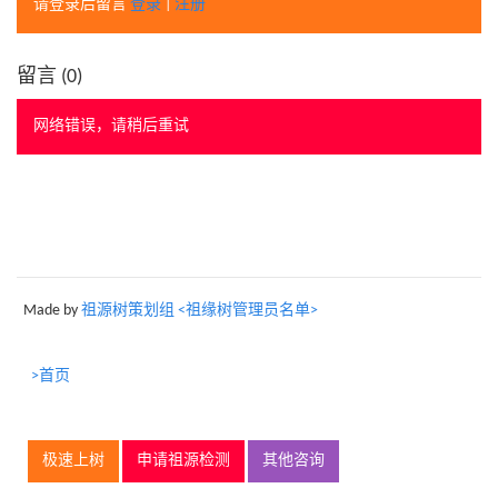
请登录后留言
登录
|
注册
留言 (
0
)
网络错误，请稍后重试
Made by
祖源树策划组 <祖缘树管理员名单>
>首页
极速上树
申请祖源检测
其他咨询