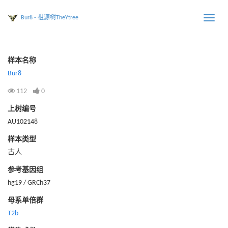
Bur8 - 祖源树TheYtree
Toggle
naviga
样本名称
Bur8
112
0
上树编号
AU102148
样本类型
古人
参考基因组
hg19 / GRCh37
母系单倍群
T2b