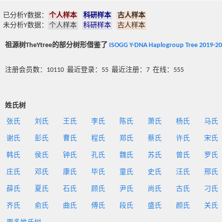
已分析Y数据：
个人样本
科研样本
古人样本
未分析Y数据：
个人样本
科研样本
古人样本
祖源树TheYtree的部分树形借鉴了
ISOGG Y-DNA Haplogroup Tree 2019-2
注册会员数：10110 最近登录：55 最近注册：7 在线：555
姓氏树
张氏
刘氏
王氏
李氏
陈氏
萧氏
杨氏
马氏
谢氏
彭氏
曹氏
程氏
郑氏
蔡氏
许氏
宋氏
韩氏
侯氏
钟氏
孔氏
魏氏
苏氏
曾氏
罗氏
庄氏
邓氏
康氏
毕氏
童氏
史氏
汪氏
邢氏
薛氏
夏氏
石氏
顾氏
尹氏
尚氏
古氏
刁氏
齐氏
俞氏
曲氏
傅氏
段氏
盛氏
颜氏
关氏