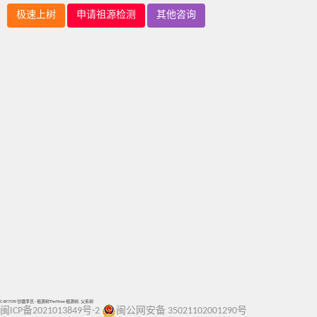
极速上树
申请祖源检测
其他咨询
C-BY7190 甘疆李氏 - 祖源树TheYtree 祖源树, 父系树
闽ICP备2021013849号-2
闽公网安备 35021102001290号