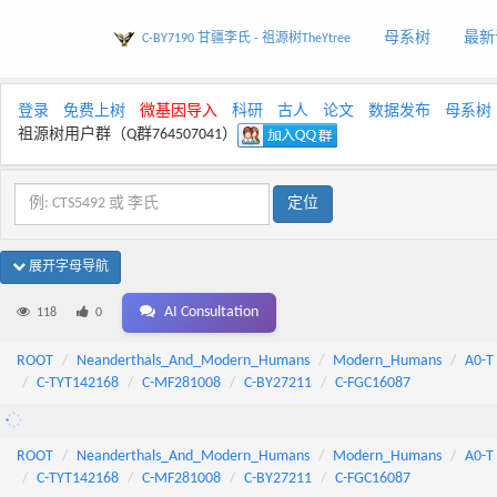
母系树
最新
C-BY7190 甘疆李氏 - 祖源树TheYtree
登录
免费上树
微基因导入
科研
古人
论文
数据发布
母系树
祖源树用户群（Q群764507041）
展开字母导航
AI Consultation
118
0
ROOT
Neanderthals_And_Modern_Humans
Modern_Humans
A0-T
C-TYT142168
C-MF281008
C-BY27211
C-FGC16087
ROOT
Neanderthals_And_Modern_Humans
Modern_Humans
A0-T
C-TYT142168
C-MF281008
C-BY27211
C-FGC16087