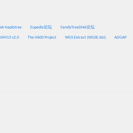
 Haplotree
Eupedia论坛
FamilyTreeDNA论坛
CHM13 v2.0
The H600 Project
WGS Extract (WGSE.bio)
ADGAP