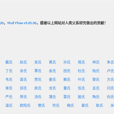
020
，
YFull YTree v9.05.00
，感谢以上网站对人类父系研究做出的贡献！
戴氏
赵氏
吴氏
黄氏
孙氏
周氏
林氏
朱氏
丁氏
余氏
覃氏
金氏
田氏
杜氏
陆氏
卢氏
韦氏
苗氏
贾氏
姜氏
赖氏
叶氏
黎氏
方氏
单氏
邱氏
房氏
龙氏
董氏
伍氏
孟氏
闫氏
严氏
贺氏
汤氏
蒲氏
雷氏
殷氏
陶氏
向氏
温氏
欧阳氏
樊氏
符氏
梅氏
翟氏
耿氏
米