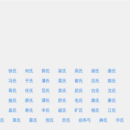
徐氏
何氏
郭氏
梁氏
高氏
胡氏
唐氏
冯氏
于氏
潘氏
莫氏
崔氏
吕氏
姚氏
蒋氏
任氏
范氏
袁氏
武氏
白氏
沈氏
施氏
廖氏
谭氏
舒氏
毛氏
龚氏
秦氏
盖氏
寿氏
辛氏
戚氏
旷氏
祖氏
江氏
氏
章氏
葛氏
倪氏
厉氏
启布弓
麻氏
华氏