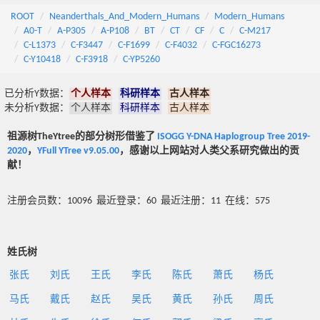
ROOT
Neanderthals_And_Modern_Humans
Modern_Humans
A0-T
A-P305
A-P108
BT
CT
CF
C
C-M217
C-L1373
C-F3447
C-F1699
C-F4032
C-FGC16273
C-Y10418
C-F3918
C-YP5260
已分析Y数据：
个人样本
科研样本
古人样本
未分析Y数据：
个人样本
科研样本
古人样本
祖源树TheYtree的部分树形借鉴了
ISOGG Y-DNA Haplogroup Tree 2019-
2020
，
YFull YTree v9.05.00
，感谢以上网站对人类父系研究做出的贡
献！
注册会员数：10096 最近登录：60 最近注册：11 在线：575
姓氏树
张氏
刘氏
王氏
李氏
陈氏
萧氏
杨氏
马氏
戴氏
赵氏
吴氏
黄氏
孙氏
周氏