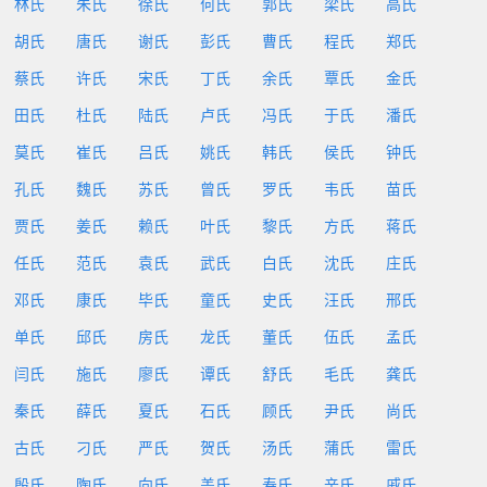
林氏
朱氏
徐氏
何氏
郭氏
梁氏
高氏
胡氏
唐氏
谢氏
彭氏
曹氏
程氏
郑氏
蔡氏
许氏
宋氏
丁氏
余氏
覃氏
金氏
田氏
杜氏
陆氏
卢氏
冯氏
于氏
潘氏
莫氏
崔氏
吕氏
姚氏
韩氏
侯氏
钟氏
孔氏
魏氏
苏氏
曾氏
罗氏
韦氏
苗氏
贾氏
姜氏
赖氏
叶氏
黎氏
方氏
蒋氏
任氏
范氏
袁氏
武氏
白氏
沈氏
庄氏
邓氏
康氏
毕氏
童氏
史氏
汪氏
邢氏
单氏
邱氏
房氏
龙氏
董氏
伍氏
孟氏
闫氏
施氏
廖氏
谭氏
舒氏
毛氏
龚氏
秦氏
薛氏
夏氏
石氏
顾氏
尹氏
尚氏
古氏
刁氏
严氏
贺氏
汤氏
蒲氏
雷氏
殷氏
陶氏
向氏
盖氏
寿氏
辛氏
戚氏