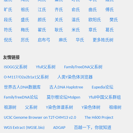
旷氏
祖氏
江氏
齐氏
俞氏
曲氏
傅氏
段氏
盛氏
颜氏
关氏
温氏
欧阳氏
樊氏
符氏
梅氏
翟氏
耿氏
米氏
章氏
葛氏
倪氏
厉氏
启布弓
麻氏
华氏
更多姓氏树
友情链接
ISOGG父系树
Yfull父系树
FamilyTreeDNA父系树
O-M117/O2a2b1a1父系树
人类Y染色体浏览器
世界古人DNA数据库
古人DNA Haplotree
Eupedia论坛
FamilyTreeDNA论坛
莫尔根论坛Molgen
Yfull中国父系群组
祖源树
父系树
Y染色体谱系树
Y染色体树
祖缘树
UCSC Genome Browser on T2T-CHM13 v2.0
The H600 Project
WGS Extract (WGSE.bio)
ADGAP
百越一下，你就知道