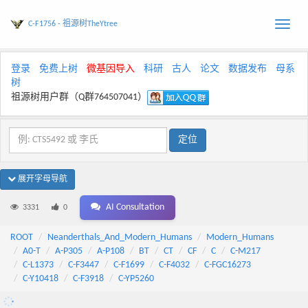
C-F1756 - 祖源树TheYtree
Toggle
naviga
登录
免费上树
微基因导入
科研
古人
论文
数据发布
母系
树
祖源树用户群（Q群764507041）
展开字母导航
AI Consultation
3331
0
ROOT
Neanderthals_And_Modern_Humans
Modern_Humans
A0-T
A-P305
A-P108
BT
CT
CF
C
C-M217
C-L1373
C-F3447
C-F1699
C-F4032
C-FGC16273
C-Y10418
C-F3918
C-YP5260