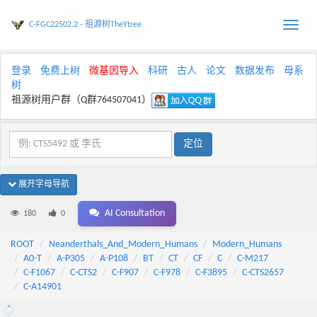
C-FGC22502.2 - 祖源树TheYtree
Toggle
naviga
登录
免费上树
微基因导入
科研
古人
论文
数据发布
母系
树
祖源树用户群（Q群764507041）
展开字母导航
AI Consultation
180
0
ROOT
Neanderthals_And_Modern_Humans
Modern_Humans
A0-T
A-P305
A-P108
BT
CT
CF
C
C-M217
C-F1067
C-CTS2
C-F907
C-F978
C-F3895
C-CTS2657
C-A14901