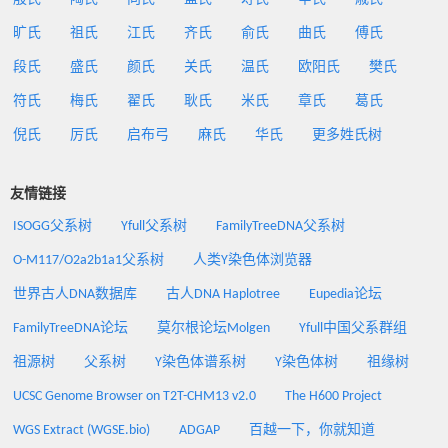
旷氏
祖氏
江氏
齐氏
俞氏
曲氏
傅氏
段氏
盛氏
颜氏
关氏
温氏
欧阳氏
樊氏
符氏
梅氏
翟氏
耿氏
米氏
章氏
葛氏
倪氏
厉氏
启布弓
麻氏
华氏
更多姓氏树
友情链接
ISOGG父系树
Yfull父系树
FamilyTreeDNA父系树
O-M117/O2a2b1a1父系树
人类Y染色体浏览器
世界古人DNA数据库
古人DNA Haplotree
Eupedia论坛
FamilyTreeDNA论坛
莫尔根论坛Molgen
Yfull中国父系群组
祖源树
父系树
Y染色体谱系树
Y染色体树
祖缘树
UCSC Genome Browser on T2T-CHM13 v2.0
The H600 Project
WGS Extract (WGSE.bio)
ADGAP
百越一下，你就知道