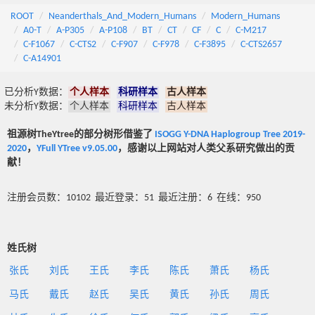
ROOT
Neanderthals_And_Modern_Humans
Modern_Humans
A0-T
A-P305
A-P108
BT
CT
CF
C
C-M217
C-F1067
C-CTS2
C-F907
C-F978
C-F3895
C-CTS2657
C-A14901
已分析Y数据：
个人样本
科研样本
古人样本
未分析Y数据：
个人样本
科研样本
古人样本
祖源树TheYtree的部分树形借鉴了
ISOGG Y-DNA Haplogroup Tree 2019-
2020
，
YFull YTree v9.05.00
，感谢以上网站对人类父系研究做出的贡
献！
注册会员数：10102 最近登录：51 最近注册：6 在线：950
姓氏树
张氏
刘氏
王氏
李氏
陈氏
萧氏
杨氏
马氏
戴氏
赵氏
吴氏
黄氏
孙氏
周氏