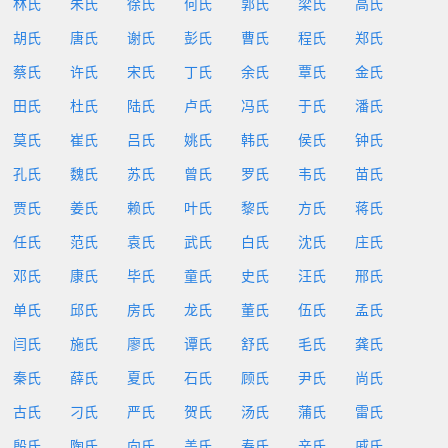
林氏
朱氏
徐氏
何氏
郭氏
梁氏
高氏
胡氏
唐氏
谢氏
彭氏
曹氏
程氏
郑氏
蔡氏
许氏
宋氏
丁氏
余氏
覃氏
金氏
田氏
杜氏
陆氏
卢氏
冯氏
于氏
潘氏
莫氏
崔氏
吕氏
姚氏
韩氏
侯氏
钟氏
孔氏
魏氏
苏氏
曾氏
罗氏
韦氏
苗氏
贾氏
姜氏
赖氏
叶氏
黎氏
方氏
蒋氏
任氏
范氏
袁氏
武氏
白氏
沈氏
庄氏
邓氏
康氏
毕氏
童氏
史氏
汪氏
邢氏
单氏
邱氏
房氏
龙氏
董氏
伍氏
孟氏
闫氏
施氏
廖氏
谭氏
舒氏
毛氏
龚氏
秦氏
薛氏
夏氏
石氏
顾氏
尹氏
尚氏
古氏
刁氏
严氏
贺氏
汤氏
蒲氏
雷氏
殷氏
陶氏
向氏
盖氏
寿氏
辛氏
戚氏