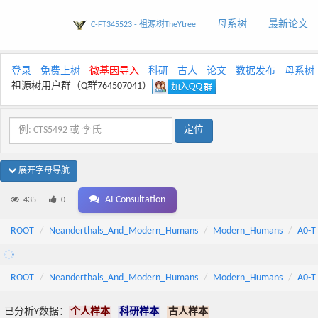
母系树
最新论文
C-FT345523 - 祖源树TheYtree
登录
免费上树
微基因导入
科研
古人
论文
数据发布
母系树
祖源树用户群（Q群764507041）
展开字母导航
AI Consultation
435
0
ROOT
Neanderthals_And_Modern_Humans
Modern_Humans
A0-T
ROOT
Neanderthals_And_Modern_Humans
Modern_Humans
A0-T
已分析Y数据：
个人样本
科研样本
古人样本