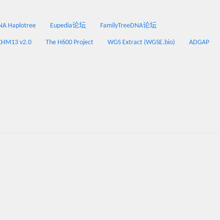
 Haplotree
Eupedia论坛
FamilyTreeDNA论坛
CHM13 v2.0
The H600 Project
WGS Extract (WGSE.bio)
ADGAP