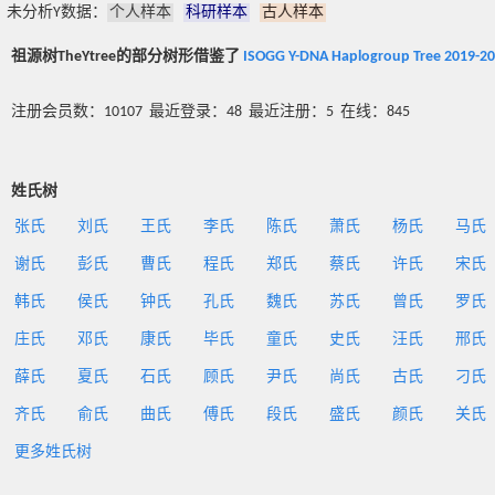
未分析Y数据：
个人样本
科研样本
古人样本
祖源树TheYtree的部分树形借鉴了
ISOGG Y-DNA Haplogroup Tree 2019-2
注册会员数：10107 最近登录：48 最近注册：5 在线：845
姓氏树
张氏
刘氏
王氏
李氏
陈氏
萧氏
杨氏
马氏
谢氏
彭氏
曹氏
程氏
郑氏
蔡氏
许氏
宋氏
韩氏
侯氏
钟氏
孔氏
魏氏
苏氏
曾氏
罗氏
庄氏
邓氏
康氏
毕氏
童氏
史氏
汪氏
邢氏
薛氏
夏氏
石氏
顾氏
尹氏
尚氏
古氏
刁氏
齐氏
俞氏
曲氏
傅氏
段氏
盛氏
颜氏
关氏
更多姓氏树