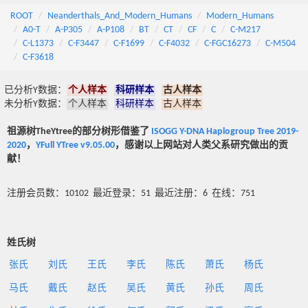
ROOT
Neanderthals_And_Modern_Humans
Modern_Humans
A0-T
A-P305
A-P108
BT
CT
CF
C
C-M217
C-L1373
C-F3447
C-F1699
C-F4032
C-FGC16273
C-M504
C-F3618
已分析Y数据：
个人样本
科研样本
古人样本
未分析Y数据：
个人样本
科研样本
古人样本
祖源树TheYtree的部分树形借鉴了
ISOGG Y-DNA Haplogroup Tree 2019-
2020
，
YFull YTree v9.05.00
，感谢以上网站对人类父系研究做出的贡
献！
注册会员数：10102 最近登录：51 最近注册：6 在线：751
姓氏树
张氏
刘氏
王氏
李氏
陈氏
萧氏
杨氏
马氏
戴氏
赵氏
吴氏
黄氏
孙氏
周氏