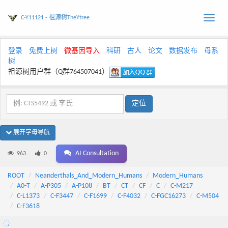
C-Y11121 - 祖源树TheYtree
Toggle
naviga
登录
免费上树
微基因导入
科研
古人
论文
数据发布
母系
树
祖源树用户群（Q群764507041）
展开字母导航
AI Consultation
963
0
ROOT
Neanderthals_And_Modern_Humans
Modern_Humans
A0-T
A-P305
A-P108
BT
CT
CF
C
C-M217
C-L1373
C-F3447
C-F1699
C-F4032
C-FGC16273
C-M504
C-F3618