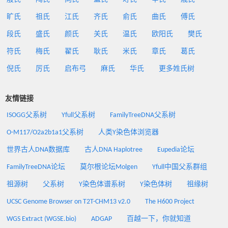
旷氏
祖氏
江氏
齐氏
俞氏
曲氏
傅氏
段氏
盛氏
颜氏
关氏
温氏
欧阳氏
樊氏
符氏
梅氏
翟氏
耿氏
米氏
章氏
葛氏
倪氏
厉氏
启布弓
麻氏
华氏
更多姓氏树
友情链接
ISOGG父系树
Yfull父系树
FamilyTreeDNA父系树
O-M117/O2a2b1a1父系树
人类Y染色体浏览器
世界古人DNA数据库
古人DNA Haplotree
Eupedia论坛
FamilyTreeDNA论坛
莫尔根论坛Molgen
Yfull中国父系群组
祖源树
父系树
Y染色体谱系树
Y染色体树
祖缘树
UCSC Genome Browser on T2T-CHM13 v2.0
The H600 Project
WGS Extract (WGSE.bio)
ADGAP
百越一下，你就知道