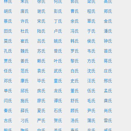
林氏
朱氏
徐氏
何氏
郭氏
梁氏
高氏
胡氏
唐氏
谢氏
彭氏
曹氏
程氏
郑氏
蔡氏
许氏
宋氏
丁氏
余氏
覃氏
金氏
田氏
杜氏
陆氏
卢氏
冯氏
于氏
潘氏
莫氏
崔氏
吕氏
姚氏
韩氏
侯氏
钟氏
孔氏
魏氏
苏氏
曾氏
罗氏
韦氏
苗氏
贾氏
姜氏
赖氏
叶氏
黎氏
方氏
蒋氏
任氏
范氏
袁氏
武氏
白氏
沈氏
庄氏
邓氏
康氏
毕氏
童氏
史氏
汪氏
邢氏
单氏
邱氏
房氏
龙氏
董氏
伍氏
孟氏
闫氏
施氏
廖氏
谭氏
舒氏
毛氏
龚氏
秦氏
薛氏
夏氏
石氏
顾氏
尹氏
尚氏
古氏
刁氏
严氏
贺氏
汤氏
蒲氏
雷氏
殷氏
陶氏
向氏
盖氏
寿氏
辛氏
戚氏