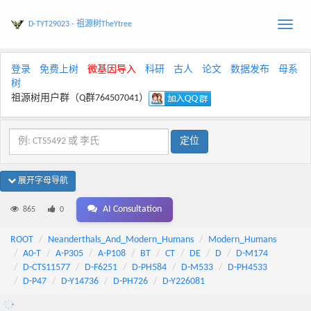
D-TYT29023 - 祖源树TheYtree
Toggle
naviga
登录
免费上树
微基因导入
科研
古人
论文
数据发布
母系
树
祖源树用户群（Q群764507041）
展开字母导航
AI Consultation
865
0
ROOT
Neanderthals_And_Modern_Humans
Modern_Humans
A0-T
A-P305
A-P108
BT
CT
DE
D
D-M174
D-CTS11577
D-F6251
D-PH584
D-M533
D-PH4533
D-P47
D-Y14736
D-PH726
D-Y226081