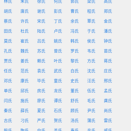
林氏
朱氏
徐氏
何氏
郭氏
梁氏
高氏
胡氏
唐氏
谢氏
彭氏
曹氏
程氏
郑氏
蔡氏
许氏
宋氏
丁氏
余氏
覃氏
金氏
田氏
杜氏
陆氏
卢氏
冯氏
于氏
潘氏
莫氏
崔氏
吕氏
姚氏
韩氏
侯氏
钟氏
孔氏
魏氏
苏氏
曾氏
罗氏
韦氏
苗氏
贾氏
姜氏
赖氏
叶氏
黎氏
方氏
蒋氏
任氏
范氏
袁氏
武氏
白氏
沈氏
庄氏
邓氏
康氏
毕氏
童氏
史氏
汪氏
邢氏
单氏
邱氏
房氏
龙氏
董氏
伍氏
孟氏
闫氏
施氏
廖氏
谭氏
舒氏
毛氏
龚氏
秦氏
薛氏
夏氏
石氏
顾氏
尹氏
尚氏
古氏
刁氏
严氏
贺氏
汤氏
蒲氏
雷氏
殷氏
陶氏
向氏
盖氏
寿氏
辛氏
戚氏