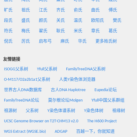
旷氏
祖氏
江氏
齐氏
俞氏
曲氏
傅氏
段氏
盛氏
颜氏
关氏
温氏
欧阳氏
樊氏
符氏
梅氏
翟氏
耿氏
米氏
章氏
葛氏
倪氏
厉氏
启布弓
麻氏
华氏
更多姓氏树
友情链接
ISOGG父系树
Yfull父系树
FamilyTreeDNA父系树
O-M117/O2a2b1a1父系树
人类Y染色体浏览器
世界古人DNA数据库
古人DNA Haplotree
Eupedia论坛
FamilyTreeDNA论坛
莫尔根论坛Molgen
Yfull中国父系群组
祖源树
父系树
Y染色体谱系树
Y染色体树
祖缘树
UCSC Genome Browser on T2T-CHM13 v2.0
The H600 Project
WGS Extract (WGSE.bio)
ADGAP
百越一下，你就知道