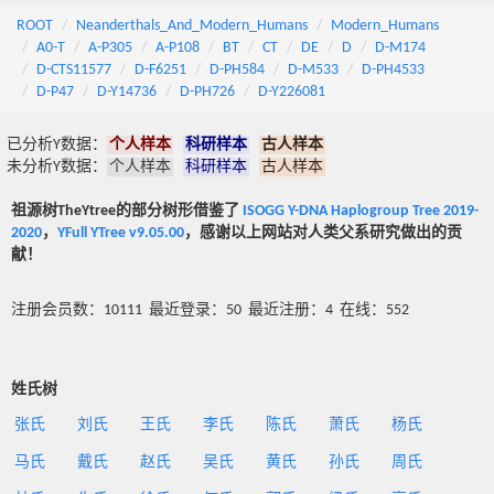
ROOT
Neanderthals_And_Modern_Humans
Modern_Humans
A0-T
A-P305
A-P108
BT
CT
DE
D
D-M174
D-CTS11577
D-F6251
D-PH584
D-M533
D-PH4533
D-P47
D-Y14736
D-PH726
D-Y226081
已分析Y数据：
个人样本
科研样本
古人样本
未分析Y数据：
个人样本
科研样本
古人样本
祖源树TheYtree的部分树形借鉴了
ISOGG Y-DNA Haplogroup Tree 2019-
2020
，
YFull YTree v9.05.00
，感谢以上网站对人类父系研究做出的贡
献！
注册会员数：10111 最近登录：50 最近注册：4 在线：552
姓氏树
张氏
刘氏
王氏
李氏
陈氏
萧氏
杨氏
马氏
戴氏
赵氏
吴氏
黄氏
孙氏
周氏